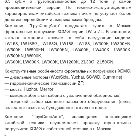
6.5 куб.м и грузоподъемностью до 12 тонн у самой
производительной версии. По технико-эксплуатационным
характеристикам китайская техника ничем не уступает более
дорогим европейским и американским брендам.
Компания "ГрузСпецАвто" предлагает купить в Москве
фронтальные погрузчики XCMG серии LW и ZL. В частности,
каталог компании включает в себя следующие модели:
LW158, LW168G, LW168G, LW188, LW188, LW300F, LW300FN,
LW500F, LW500FN, LW300KN, LW400K, LW400K, LW500K,
LW500KN,LW600K,
LW600K, LW800K, LW900K, LW1200K, ZL30G, ZL50GN.
Конструктивные особенности фронтальных погрузчиков XCMG:
— дизельные моторы (WuxiSida, Yuchai, SC/WD, Cummins);
— гидромеханические трансмиссии ZF;
— мосты Huzhou Meritor;
— комфортабельная кабина с увеличенной обзорностью;
— широкий выбор сменного навесного оборудования (вилы,
челюстные захваты, бульдозерные отвалы и проч).
Компания "ГрузСпецАвто", являющаяся поставщиком
китайской техники, осуществляет продажу фронтальных
погрузчиков XCMG с собственной стоянки в г. Москва.