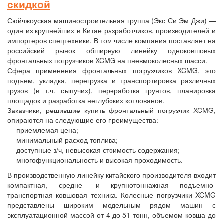
скидкой
Сюйчжоуская машиностроительная группа (Экс Си Эм Джи) —
один из крупнейших в Китае разработчиков, производителей и
импортеров спецтехники. В том числе компания поставляет на
российский рынок обширную линейку одноковшовых
фронтальных погрузчиков XCMG на пневмоколесных шасси.
Сфера применения фронтальных погрузчиков XCMG, это
подъем, укладка, перегрузка и транспортировка различных
грузов (в т.ч. сыпучих), переработка грунтов, планировка
площадок и разработка неглубоких котлованов.
Заказчики, решившие купить фронтальный погрузчик XCMG,
опираются на следующие его преимущества:
— приемлемая цена;
— минимальный расход топлива;
— доступные з/ч, невысокая стоимость содержания;
— многофункциональность и высокая проходимость.
В производственную линейку китайского производителя входит
компактная, средне- и крупнотоннажная подъемно-
транспортная ковшовая техника. Колесные погрузчики XCMG
представлены широким модельным рядом машин с
эксплуатационной массой от 4 до 51 тонн, объемом ковша до