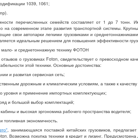
модификации 1039, 1061;
пр).
мности перечисленных семейств составляет от 1 до 7 тонн. И
о на современном этапе развития транспортной системы. Крупн
ющие свои автопарки легкими грузовиками и среднетоннажниками
является идеальным решением для повышения эффективности груз
ь мало- и среднетоннажную технику ФОТОН
отзывов о грузовиках Foton, свидетельствует о превосходном каче
абельности этой техники. Основные достоинства:
ании и развитая сервисная сеть;
ественным дорожным и климатическим условиям, а также к качеству
ого уровня и применение импортных комплектующих;
ряд и большой выбор комплектаций;
 кабины и высокая эргономика рабочего пространства водителя;
 и топливная экономичность.
вто"
, занимающаяся поставкой китайских грузовиков, предлагае
ton. Возможна покупка техники в кредит и лизинг. Предусмотрена 