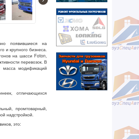
авно появившиеся на
о и крупного бизнеса.
гонов на шасси Foton,
тивности перевозок. В
ит масса модификаций
инеек, отличающихся
льный, промтоварный,
ой надстройкой.
иков, это: