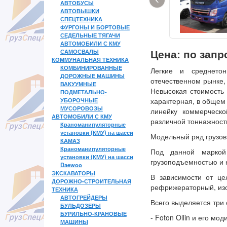
АВТОБУСЫ
АВТОВЫШКИ
СПЕЦТЕХНИКА
ФУРГОНЫ И БОРТОВЫЕ
СЕДЕЛЬНЫЕ ТЯГАЧИ
АВТОМОБИЛИ С КМУ
Цена: по зап
САМОСВАЛЫ
КОММУНАЛЬНАЯ ТЕХНИКА
КОМБИНИРОВАННЫЕ
Легкие и среднетон
ДОРОЖНЫЕ МАШИНЫ
отечественном рынке,
ВАКУУМНЫЕ
Невысокая стоимость 
ПОДМЕТАЛЬНО-
УБОРОЧНЫЕ
характерная, в общем
МУСОРОВОЗЫ
линейку коммерческо
АВТОМОБИЛИ С КМУ
различной тоннажност
Краноманипуляторные
установки (КМУ) на шасси
Модельный ряд грузов
КАМАЗ
Краноманипуляторные
Под данной маркой 
установки (КМУ) на шасси
грузоподъемностью и 
Daewoo
ЭКСКАВАТОРЫ
В зависимости от це
ДОРОЖНО-СТРОИТЕЛЬНАЯ
рефрижераторный, изо
ТЕХНИКА
АВТОГРЕЙДЕРЫ
Всего выделяется три 
БУЛЬДОЗЕРЫ
БУРИЛЬНО-КРАНОВЫЕ
- Foton Ollin и его мо
МАШИНЫ