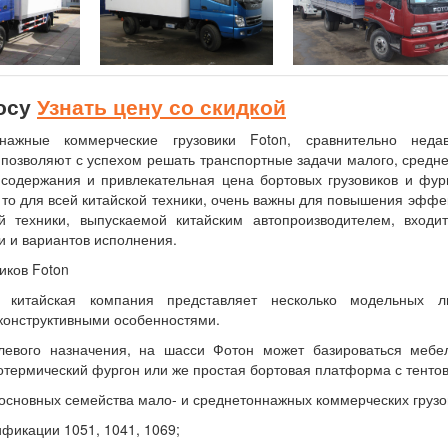
росу
Узнать цену со скидкой
нажные коммерческие грузовики Foton, сравнительно нед
 позволяют с успехом решать транспортные задачи малого, среднег
содержания и привлекательная цена бортовых грузовиков и фур
 то для всей китайской техники, очень важны для повышения эффек
й техники, выпускаемой китайским автопроизводителем, вход
и и вариантов исполнения.
иков Foton
китайская компания представляет несколько модельных л
конструктивными особенностями.
левого назначения, на шасси Фотон может базироваться мебе
термический фургон или же простая бортовая платформа с тентов
основных семейства мало- и среднетоннажных коммерческих грузов
дификации 1051, 1041, 1069;