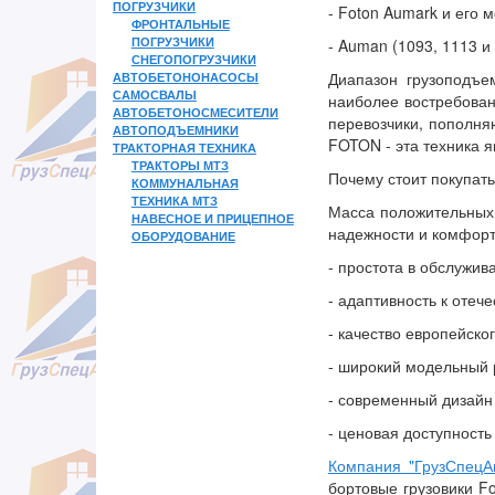
ПОГРУЗЧИКИ
- Foton Aumark и его 
ФРОНТАЛЬНЫЕ
ПОГРУЗЧИКИ
- Auman (1093, 1113 и 
СНЕГОПОГРУЗЧИКИ
АВТОБЕТОНОНАСОСЫ
Диапазон грузоподъе
САМОСВАЛЫ
наиболее востребован
АВТОБЕТОНОСМЕСИТЕЛИ
перевозчики, пополня
АВТОПОДЪЕМНИКИ
FOTON - эта техника 
ТРАКТОРНАЯ ТЕХНИКА
ТРАКТОРЫ МТЗ
Почему стоит покупат
КОММУНАЛЬНАЯ
ТЕХНИКА МТЗ
Масса положительных 
НАВЕСНОЕ И ПРИЦЕПНОЕ
надежности и комфорт
ОБОРУДОВАНИЕ
- простота в обслужив
- адаптивность к отеч
- качество европейск
- широкий модельный 
- современный дизайн
- ценовая доступность
Компания "ГрузСпецА
бортовые грузовики Fo