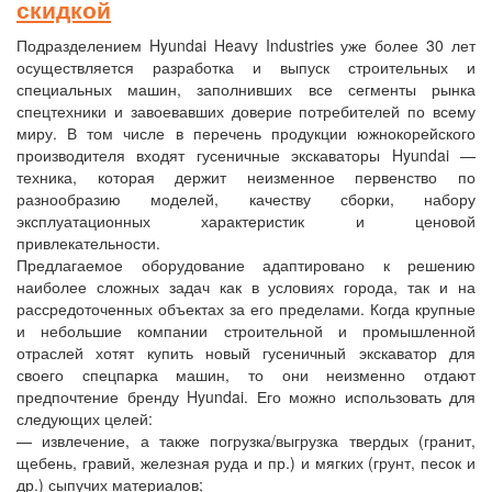
скидкой
Подразделением Hyundai Heavy Industries уже более 30 лет
осуществляется разработка и выпуск строительных и
специальных машин, заполнивших все сегменты рынка
спецтехники и завоевавших доверие потребителей по всему
миру. В том числе в перечень продукции южнокорейского
производителя входят гусеничные экскаваторы Hyundai —
техника, которая держит неизменное первенство по
разнообразию моделей, качеству сборки, набору
эксплуатационных характеристик и ценовой
привлекательности.
Предлагаемое оборудование адаптировано к решению
наиболее сложных задач как в условиях города, так и на
рассредоточенных объектах за его пределами. Когда крупные
и небольшие компании строительной и промышленной
отраслей хотят купить новый гусеничный экскаватор для
своего спецпарка машин, то они неизменно отдают
предпочтение бренду Hyundai. Его можно использовать для
следующих целей:
— извлечение, а также погрузка/выгрузка твердых (гранит,
щебень, гравий, железная руда и пр.) и мягких (грунт, песок и
др.) сыпучих материалов;