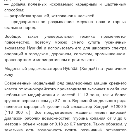
— добыча полезных ископаемых карьерным и шахтенным
способом;
— разработка траншей, котлованов и насыпей;
— предварительное разрыхление мерзлых почв и горных
скальных пород.
Вообще, такая универсальная техника применяется
повсеместно, поэтому можно смело купить гусеничный
экскаватор Hyundai и использовать его для широкого спектра
операций в городском, дорожном, сельском, промышленном,
транспортном и мелиоративном строительстве.
Модельный ряд экскаваторов Hyundai (Хендай) на гусеничном
ходу
Современный модельный ряд землеройных машин среднего
класса от южнокорейского производителя включает в себя как
небольшие модификации с массой 11-13 тонн, так и более
крупные версии весом до 87 тонн. Вершиной модельного ряда
является карьерный гусеничный экскаватор Хендай R1200-9
(118 000 кг). Все предлагаемые машины имеют широкий
диапазон рабочих возможностей: глубина копания от 3 до 8
метров и объем ковша от 0.18 до 6.7 метров. Таким образом, у
заказчика есть возможность купить гусеничный экскаватор