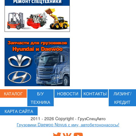
КАТАЛОГ
Б/У
НОВОСТИ
КОНТАКТЫ
ЛИЗИНГ/
ТЕХНИКА
КРЕДИТ
КАРТА САЙТА
2011 - 2026 Copyright - ГрузСпецАвто
Грузовики Daewoo Novus с кму, автобетононасосы!