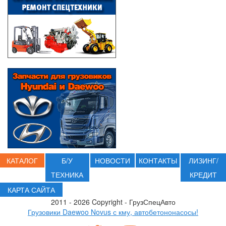
КАТАЛОГ
Б/У
НОВОСТИ
КОНТАКТЫ
ЛИЗИНГ/
ТЕХНИКА
КРЕДИТ
КАРТА САЙТА
2011 - 2026 Copyright - ГрузСпецАвто
Грузовики Daewoo Novus с кму, автобетононасосы!