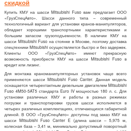
скидкой
Купить КМУ на шасси Mitsubishi Fuso вам предлагает ООО
«ГрузСпецАвто». Шасси данного типа – современный
технологичный вариант для установки кранов-манипуляторов,
обладает хорошими транспортными характеристиками и
большим запасом грузоподъемности. В наличии КМУ на
шасси Mitsubishi Fuso на стоянке в Москве, поэтому доставка
спецтехники Mitsubishi осуществляется быстро и без задержек.
Клиенты ООО «ГрузСпецАвто» имеют прекрасную
возможность приобрести КМУ на шасси Mitsubishi Fuso в
кредит или лизинг.
Для монтажа краноманипуляторных установок чаще всего
применяются шасси Mitsubishi Fuso Canter. Данная модель
оснащается четырехтактным дизельным двигателем Mitsubishi
Fuso 4M50-5AT5 стандарта Euro IV мощностью 180 л. с. Для
установки различных КМУ и работы в разных режимах
погрузки и транспортировки грузов шасси исполняется в
четырех различных комплектациях, отличающихся габаритной
длиной. В ООО «ГрузСпецАвто» доступны под заказ КМУ на
шасси Mitsubishi Fuso Canter E (длина шасси – 5,975 м,
колесная база – 3,41 м, минимально допустимый поворотный