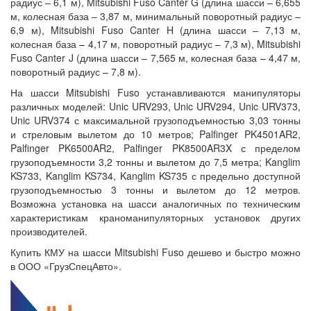
радиус – 6,1 м), Mitsubishi Fuso Canter G (длина шасси – 6,655
м, колесная база – 3,87 м, минимальный поворотный радиус –
6,9 м), Mitsubishi Fuso Canter H (длина шасси – 7,13 м,
колесная база – 4,17 м, поворотный радиус – 7,3 м), Mitsubishi
Fuso Canter J (длина шасси – 7,565 м, колесная база – 4,47 м,
поворотный радиус – 7,8 м).
На шасси Mitsubishi Fuso устанавливаются манипуляторы
различных моделей: Unic URV293, Unic URV294, Unic URV373,
Unic URV374 с максимальной грузоподъемностью 3,03 тонны
и стреловым вылетом до 10 метров; Palfinger PK4501AR2,
Palfinger PK6500AR2, Palfinger PK8500AR3X с пределом
грузоподъемности 3,2 тонны и вылетом до 7,5 метра; Kanglim
KS733, Kanglim KS734, Kanglim KS735 с предельно доступной
грузоподъемностью 3 тонны и вылетом до 12 метров.
Возможна установка на шасси аналогичных по техническим
характеристикам краноманипуляторных установок других
производителей.
Купить КМУ на шасси Mitsubishi Fuso дешево и быстро можно
в ООО «ГрузСпецАвто».