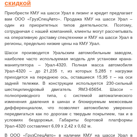
скидкой
Приобрести КМУ на шасси Урал в лизинг и кредит предлагает
вам ООО «ГрузСпецАвто». Продажа КМУ на шасси Урал –
один из приоритетных типов деятельности. Поэтому,
сотрудничая с нашей компанией, клиенты могут рассчитывать
на оперативную доставку спецтехники и КМУ на шасси Урал в
регионы, предельно низкие цены на КМУ Урал.
Шасси производится Уральским автомобильным заводом,
наиболее часто используемая модель для установки крана-
манипулятора – Урал-4320. Полная масса автомобиля
Урал-4320 – до 21,235 т, из которых 5,285 т нагрузки
приходится на переднюю ось, оставшиеся 15,95 т – на оси
задней тележки. В конструкции используется 230-сильный
шестицилиндровый двигатель ЯМЗ-65654. Шасси –
полноприводного типа, с системой автоматического
изменения давления в шинах и блокируемым межосевым
дифференциалом, что позволяет автомобилю уверенно
передвигаться как по дорогам с твердым покрытием, так и в
условиях бездорожья. Габариты бортовой платформы
Урал-4320 составляют 6,09 x 2,42 x 0,62 м.
В ООО «ГрузСпецАвто» в наличии КМУ на шасси Урал в