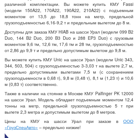
различной комплектации. Вы можете купить КМУ Fassi
(модели 150A22, 170A22, 190A22, 210A22) с подъемным
моментом от 13,5 до 18,8 тонн на метр, предельной
грузоподъемностью 6,16-9,2 т и предельным вылетом до 8 м.
Доступны для заказа КМУ HIAB на шасси Урал (модели 099 B2
Duo, 144 B2 Duo, 200 B3 Duo и 288 EP3 Duo) с грузовым
моментом 9,6 тм, 12,6 тм, 17,6 тм и 28 тм, грузоподъемностью
от 2,86 до 9,9 т и предельно допустимым вылетом до 9,8 м.
Вы можете купить КМУ Unic на шасси Урал (модели Unic 343,
344, 503, 504) с грузоподъемностью 3-3,03 т на вылете 2,7 м,
предельно допустимыми вылетами 7,5 м (с сохранением
грузоподъемности в 0,68 т), 9,8 м (0,48 т), 8,1 м (1,23 т) и 10,6
м (0,83 т) соответственно.
Также в наличии на стоянке в Москве КМУ Palfinger PK 12000
на шасси Урал. Модель обладает подъемным моментом 12,4
тонны на метр, предельной грузоподъемностью 5 т при
вылете 2,3 метра и допустимым вылетом до 8 метров.
Цены на КМУ на шасси Урал при заказе в
ООО
«ГрузСпецАвто»
– предельно низкие!