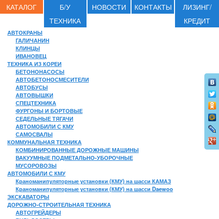
КАТАЛОГ
Б/У
НОВОСТИ
КОНТАКТЫ
ЛИЗИНГ/
ТЕХНИКА
КРЕДИТ
АВТОКРАНЫ
ГАЛИЧАНИН
КЛИНЦЫ
ИВАНОВЕЦ
ТЕХНИКА ИЗ КОРЕИ
БЕТОНОНАСОСЫ
АВТОБЕТОНОСМЕСИТЕЛИ
АВТОБУСЫ
АВТОВЫШКИ
СПЕЦТЕХНИКА
ФУРГОНЫ И БОРТОВЫЕ
СЕДЕЛЬНЫЕ ТЯГАЧИ
АВТОМОБИЛИ С КМУ
САМОСВАЛЫ
КОММУНАЛЬНАЯ ТЕХНИКА
КОМБИНИРОВАННЫЕ ДОРОЖНЫЕ МАШИНЫ
ВАКУУМНЫЕ ПОДМЕТАЛЬНО-УБОРОЧНЫЕ
МУСОРОВОЗЫ
АВТОМОБИЛИ С КМУ
Краноманипуляторные установки (КМУ) на шасси КАМАЗ
Краноманипуляторные установки (КМУ) на шасси Daewoo
ЭКСКАВАТОРЫ
ДОРОЖНО-СТРОИТЕЛЬНАЯ ТЕХНИКА
АВТОГРЕЙДЕРЫ