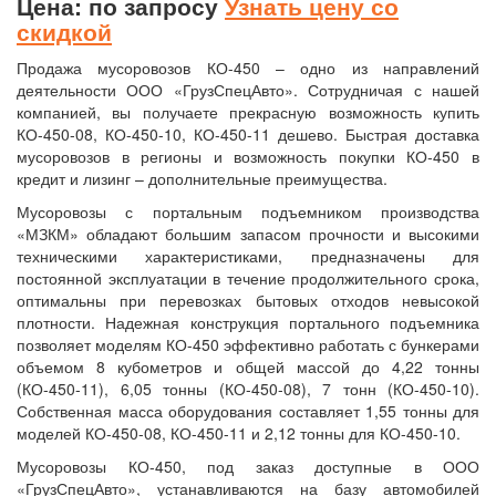
Цена: по запросу
Узнать цену со
скидкой
Продажа мусоровозов КО-450 – одно из направлений
деятельности ООО «ГрузСпецАвто». Сотрудничая с нашей
компанией, вы получаете прекрасную возможность купить
КО-450-08, КО-450-10, КО-450-11 дешево. Быстрая доставка
мусоровозов в регионы и возможность покупки КО-450 в
кредит и лизинг – дополнительные преимущества.
Мусоровозы с портальным подъемником производства
«МЗКМ» обладают большим запасом прочности и высокими
техническими характеристиками, предназначены для
постоянной эксплуатации в течение продолжительного срока,
оптимальны при перевозках бытовых отходов невысокой
плотности. Надежная конструкция портального подъемника
позволяет моделям КО-450 эффективно работать с бункерами
объемом 8 кубометров и общей массой до 4,22 тонны
(КО-450-11), 6,05 тонны (КО-450-08), 7 тонн (КО-450-10).
Собственная масса оборудования составляет 1,55 тонны для
моделей КО-450-08, КО-450-11 и 2,12 тонны для КО-450-10.
Мусоровозы КО-450, под заказ доступные в ООО
«ГрузСпецАвто», устанавливаются на базу автомобилей