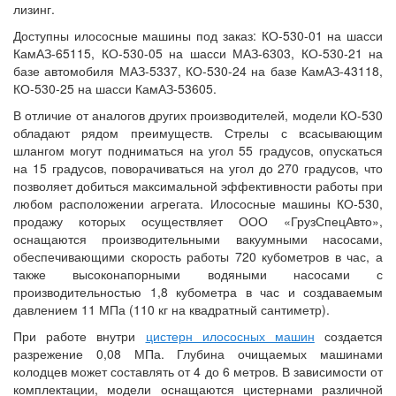
лизинг.
Доступны илососные машины под заказ: КО-530-01 на шасси
КамАЗ-65115, КО-530-05 на шасси МАЗ-6303, КО-530-21 на
базе автомобиля МАЗ-5337, КО-530-24 на базе КамАЗ-43118,
КО-530-25 на шасси КамАЗ-53605.
В отличие от аналогов других производителей, модели КО-530
обладают рядом преимуществ. Стрелы с всасывающим
шлангом могут подниматься на угол 55 градусов, опускаться
на 15 градусов, поворачиваться на угол до 270 градусов, что
позволяет добиться максимальной эффективности работы при
любом расположении агрегата. Илососные машины КО-530,
продажу которых осуществляет ООО «ГрузСпецАвто»,
оснащаются производительными вакуумными насосами,
обеспечивающими скорость работы 720 кубометров в час, а
также высоконапорными водяными насосами с
производительностью 1,8 кубометра в час и создаваемым
давлением 11 МПа (110 кг на квадратный сантиметр).
При работе внутри
цистерн илососных машин
создается
разрежение 0,08 МПа. Глубина очищаемых машинами
колодцев может составлять от 4 до 6 метров. В зависимости от
комплектации, модели оснащаются цистернами различной