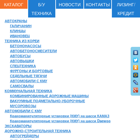
КАТАЛОГ
Б/У
НОВОСТИ
КОНТАКТЫ
ЛИЗИНГ/
ТЕХНИКА
КРЕДИТ
АВТОКРАНЫ
ГАЛИЧАНИН
КЛИНЦЫ
ИВАНОВЕЦ
ТЕХНИКА ИЗ КОРЕИ
БЕТОНОНАСОСЫ
АВТОБЕТОНОСМЕСИТЕЛИ
АВТОБУСЫ
АВТОВЫШКИ
СПЕЦТЕХНИКА
ФУРГОНЫ И БОРТОВЫЕ
СЕДЕЛЬНЫЕ ТЯГАЧИ
АВТОМОБИЛИ С КМУ
САМОСВАЛЫ
КОММУНАЛЬНАЯ ТЕХНИКА
КОМБИНИРОВАННЫЕ ДОРОЖНЫЕ МАШИНЫ
ВАКУУМНЫЕ ПОДМЕТАЛЬНО-УБОРОЧНЫЕ
МУСОРОВОЗЫ
АВТОМОБИЛИ С КМУ
Краноманипуляторные установки (КМУ) на шасси КАМАЗ
Краноманипуляторные установки (КМУ) на шасси Daewoo
ЭКСКАВАТОРЫ
ДОРОЖНО-СТРОИТЕЛЬНАЯ ТЕХНИКА
АВТОГРЕЙДЕРЫ