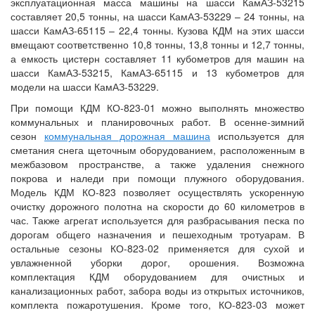
эксплуатационная масса машины на шасси КамАЗ-53215
составляет 20,5 тонны, на шасси КамАЗ-53229 – 24 тонны, на
шасси КамАЗ-65115 – 22,4 тонны. Кузова КДМ на этих шасси
вмещают соответственно 10,8 тонны, 13,8 тонны и 12,7 тонны,
а емкость цистерн составляет 11 кубометров для машин на
шасси КамАЗ-53215, КамАЗ-65115 и 13 кубометров для
модели на шасси КамАЗ-53229.
При помощи КДМ КО-823-01 можно выполнять множество
коммунальных и планировочных работ. В осенне-зимний
сезон
коммунальная дорожная машина
используется для
сметания снега щеточным оборудованием, расположенным в
межбазовом пространстве, а также удаления снежного
покрова и наледи при помощи плужного оборудования.
Модель КДМ КО-823 позволяет осуществлять ускоренную
очистку дорожного полотна на скорости до 60 километров в
час. Также агрегат используется для разбрасывания песка по
дорогам общего назначения и пешеходным тротуарам. В
остальные сезоны КО-823-02 применяется для сухой и
увлажненной уборки дорог, орошения. Возможна
комплектация КДМ оборудованием для очистных и
канализационных работ, забора воды из открытых источников,
комплекта пожаротушения. Кроме того, КО-823-03 может