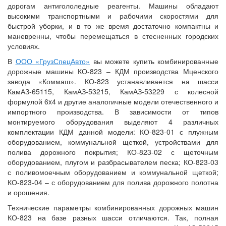
дорогам антигололедные реагенты. Машины обладают
высокими транспортными и рабочими скоростями для
быстрой уборки, и в то же время достаточно компактны и
маневренны, чтобы перемещаться в стесненных городских
условиях.
В
ООО «ГрузСпецАвто»
вы можете купить комбинированные
дорожные машины КО-823 – КДМ производства Мценского
завода «Коммаш». КО-823 устанавливается на шасси
КамАЗ-65115, КамАЗ-53215, КамАЗ-53229 с колесной
формулой 6x4 и другие аналогичные модели отечественного и
импортного производства. В зависимости от типов
монтируемого оборудования выделяют 4 различных
комплектации КДМ данной модели: КО-823-01 с плужным
оборудованием, коммунальной щеткой, устройствами для
полива дорожного покрытия; КО-823-02 с щеточным
оборудованием, плугом и разбрасывателем песка; КО-823-03
с поливомоечным оборудованием и коммунальной щеткой;
КО-823-04 – с оборудованием для полива дорожного полотна
и орошения.
Технические параметры комбинированных дорожных машин
КО-823 на базе разных шасси отличаются. Так, полная