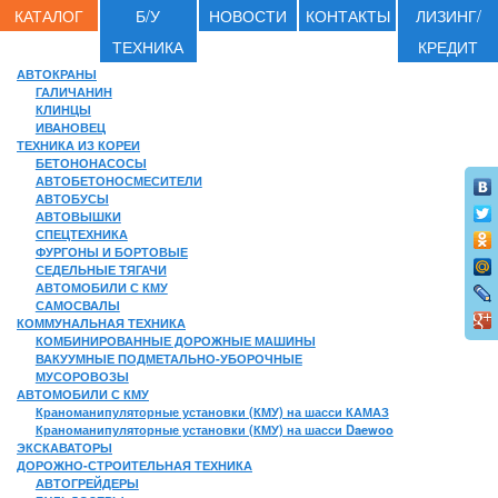
КАТАЛОГ
Б/У
НОВОСТИ
КОНТАКТЫ
ЛИЗИНГ/
ТЕХНИКА
КРЕДИТ
АВТОКРАНЫ
ГАЛИЧАНИН
КЛИНЦЫ
ИВАНОВЕЦ
ТЕХНИКА ИЗ КОРЕИ
БЕТОНОНАСОСЫ
АВТОБЕТОНОСМЕСИТЕЛИ
АВТОБУСЫ
АВТОВЫШКИ
СПЕЦТЕХНИКА
ФУРГОНЫ И БОРТОВЫЕ
СЕДЕЛЬНЫЕ ТЯГАЧИ
АВТОМОБИЛИ С КМУ
САМОСВАЛЫ
КОММУНАЛЬНАЯ ТЕХНИКА
КОМБИНИРОВАННЫЕ ДОРОЖНЫЕ МАШИНЫ
ВАКУУМНЫЕ ПОДМЕТАЛЬНО-УБОРОЧНЫЕ
МУСОРОВОЗЫ
АВТОМОБИЛИ С КМУ
Краноманипуляторные установки (КМУ) на шасси КАМАЗ
Краноманипуляторные установки (КМУ) на шасси Daewoo
ЭКСКАВАТОРЫ
ДОРОЖНО-СТРОИТЕЛЬНАЯ ТЕХНИКА
АВТОГРЕЙДЕРЫ