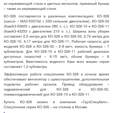
из нержавеющей стали и цветных металлов, приемный бункер
– также из нержавеющей стали.
КО-326 поставляется в различных комплектациях: КО-326
(шасси – МАЗ-5337А2 с 230-сильным двигателем), КО-326-02
(КамАЗ-53605 с двигателем 280 л. с.), КО-326-10 и КО-326-11
(КамАЗ-43253 с двигателем 210 л. с.). Ширина зоны уборки
составляет 2,5 метра для КО-326 и КО-326-02, 2,74 метра для
КО-326-10, 4,17 метра для КО-326-11. Рабочая скорость для
моделей КО-326 и КО-326-02 – 2-8 км/ч, емкость бункера – 7
кубометров. Для КО-326-10 и КО-326-11 рабочий диапазон
доступных скоростей – 6-15 км/ч, объем бункера – 6
кубометров. Вместимость водяного бака всех машин серии
составляет 1,2 кубометра.
Эффективную работа спецтехники КО-326 в ночное время
обеспечивает вентилятор с шумоглушителем, дополнительная
подсветка рабочих органов. Привод оборудования –
гидравлический для КО-326 и КО-326-02,
пневмогидравлический для КО-326-10 и КО-326-11.
Купить КО-326 можно в компании «ГрузСпецАвто».
Спецтехника серии КО-326 – на стоянке в Москве.