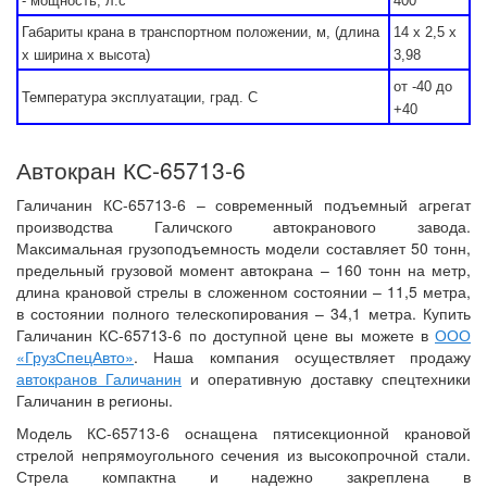
- мощность, л.с
400
Габариты крана в транспортном положении, м, (длина
14 х 2,5 х
х ширина х высота)
3,98
от -40 до
Температура эксплуатации, град. С
+40
Автокран КС-65713-6
Галичанин КС-65713-6 – современный подъемный агрегат
производства Галичского автокранового завода.
Максимальная грузоподъемность модели составляет 50 тонн,
предельный грузовой момент автокрана – 160 тонн на метр,
длина крановой стрелы в сложенном состоянии – 11,5 метра,
в состоянии полного телескопирования – 34,1 метра. Купить
Галичанин КС-65713-6 по доступной цене вы можете в
ООО
«ГрузСпецАвто»
. Наша компания осуществляет продажу
автокранов Галичанин
и оперативную доставку спецтехники
Галичанин в регионы.
Модель КС-65713-6 оснащена пятисекционной крановой
стрелой непрямоугольного сечения из высокопрочной стали.
Стрела компактна и надежно закреплена в