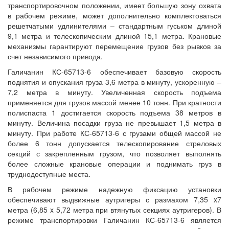
транспортировочном положении, имеет большую зону охвата
в рабочем режиме, может дополнительно комплектоваться
решетчатыми удлинителями – стандартным гуськом длиной
9,1 метра и телескопическим длиной 15,1 метра. Крановые
механизмы гарантируют перемещение грузов без рывков за
счет независимого привода.
Галичанин КС-65713-6 обеспечивает базовую скорость
поднятия и опускания груза 3,6 метра в минуту, ускоренную –
7,2 метра в минуту. Увеличенная скорость подъема
применяется для грузов массой менее 10 тонн. При кратности
полиспаста 1 достигается скорость подъема 38 метров в
минуту. Величина посадки груза не превышает 1,5 метра в
минуту. При работе КС-65713-6 с грузами общей массой не
более 6 тонн допускается телескопирование стреловых
секций с закрепленным грузом, что позволяет выполнять
более сложные крановые операции и поднимать груз в
труднодоступные места.
В рабочем режиме надежную фиксацию установки
обеспечивают выдвижные аутригеры с размахом 7,35 x7
метра (6,85 x 5,72 метра при втянутых секциях аутригеров). В
режиме транспортировки Галичанин КС-65713-6 является