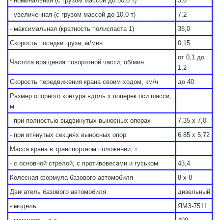
- номинальная (с грузом массой до 50,0 т)
3,6
- увеличенная (с грузом массой до 10,0 т)
7,2
- максимальная (кратность полиспаста 1)
38,0
Скорость посадки груза, м/мин
0,15
от 0,1 до
Частота вращения поворотной части, об/мин
1,2
Скорость передвижения крана своим ходом, км/ч
до 40
Размер опорного контура вдоль х поперек оси шасси,
м
- при полностью выдвинутых выносных опорах
7,35 х 7,0
- при втянутых секциях выносных опор
6,85 х 5,72
Масса крана в транспортном положении, т
- с основной стрелой, с противовесами и гуськом
43,4
Колесная формула базового автомобиля
8 х 8
Двигатель базового автомобиля
дизельный
- модель
ЯМЗ-7511