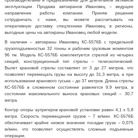
производительны и предназначены для длительной активной
эксплуатации. Продажа автокранов Ивановец – ведущее
направление работы компании. Приняв решение
сотрудничать с нами, вы можете рассчитывать на
оперативную доставку спецтехники Ивановец в регионы,
выгодные цены на автокраны Ивановец любой модели.
В наличии – автокраны Ивановец КС-5576Б с предельной
грузоподъемностью 32 тонны и рабочим грузовым моментом
96 тм. Модель КС-5576Б комплектуется стрелой из четырех
секций, конструкционный тип стрелы – телескопический.
Вылет крановой стрелы составляет от 3 до 27 метров, что
позволяет перемещать грузы на высоту до 31,3 метра, а при
использовании кранового гуська – до 37 метров. Длина стрелы
КС-5576Б в сложенном состоянии равняется 9,9 метра, в
состоянии максимального выноса крановых секций – 30,7
метра.
Контур опоры аутригеров крановой установки равен 4,1 x 5,8
метра. Скорость перемещения грузов – 7 м/мин. КС-5576Б
обеспечивает крайне низкое значение посадки груза – 0,075
м/мин, что позволяет осуществлять сложные подъемные
операции.