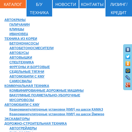
КАТАЛОГ
Б/У
НОВОСТИ
КОНТАКТЫ
ЛИЗИНГ/
ТЕХНИКА
КРЕДИТ
АВТОКРАНЫ
ГАЛИЧАНИН
КЛИНЦЫ
ИВАНОВЕЦ
ТЕХНИКА ИЗ КОРЕИ
БЕТОНОНАСОСЫ
АВТОБЕТОНОСМЕСИТЕЛИ
АВТОБУСЫ
АВТОВЫШКИ
СПЕЦТЕХНИКА
ФУРГОНЫ И БОРТОВЫЕ
СЕДЕЛЬНЫЕ ТЯГАЧИ
АВТОМОБИЛИ С КМУ
САМОСВАЛЫ
КОММУНАЛЬНАЯ ТЕХНИКА
КОМБИНИРОВАННЫЕ ДОРОЖНЫЕ МАШИНЫ
ВАКУУМНЫЕ ПОДМЕТАЛЬНО-УБОРОЧНЫЕ
МУСОРОВОЗЫ
АВТОМОБИЛИ С КМУ
Краноманипуляторные установки (КМУ) на шасси КАМАЗ
Краноманипуляторные установки (КМУ) на шасси Daewoo
ЭКСКАВАТОРЫ
ДОРОЖНО-СТРОИТЕЛЬНАЯ ТЕХНИКА
АВТОГРЕЙДЕРЫ