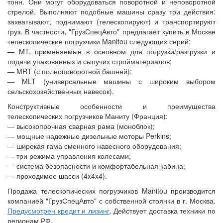
тонн. Они могут оборудоваться поворотной и неповоротной
стрелой. Выполняют подобные машины сразу три действия:
захватывают, поднимают (телескопируют) и транспортируют
груз. В частности, "ГрузСпецАвто" предлагает купить в Москве
телескопические погрузчики Manitou следующих серий:
— MT, применяемые в основном для погрузки/разгрузки и
подачи упакованных и сыпучих стройматериалов;
— MRT (с полноповоротной башней);
— MLT (универсальные машины с широким выбором
сельскохозяйственных навесок).
Конструктивные особенности и преимущества
телескопических погрузчиков Маниту (Франция):
— высокопрочная сварная рама (моноблок);
— мощные надежные дизельные моторы Perkins;
— широкая гама сменного навесного оборудования;
— три режима управления колесами;
— система безопасности и комфортабельная кабина;
— проходимое шасси (4x4x4).
Продажа телескопических погрузчиков Manitou производится
компанией "ГрузСпецАвто" с собственной стоянки в г. Москва.
Предусмотрен кредит и лизинг
. Действует доставка техники по
регионам РФ.