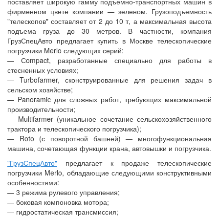
поставляет широкую гамму подъемно-транспортных машин в
фирменном цвете компании — зеленом. Грузоподъемность
"телескопов" составляет от 2 до 10 т, а максимальная высота
подъема груза до 30 метров. В частности, компания
ГрузСпецАвто предлагает купить в Москве телескопические
погрузчики Merlo следующих серий:
— Сompact, разработанные специально для работы в
стесненных условиях;
— Turbofarmer, сконструированные для решения задач в
сельском хозяйстве;
— Panoramic для сложных работ, требующих максимальной
производительности;
— Multifarmer (уникальное сочетание сельскохозяйственного
трактора и телескопического погрузчика);
— Roto (с поворотной башней) — многофункциональная
машина, сочетающая функции крана, автовышки и погрузчика.
"ГрузСпецАвто"
предлагает к продаже телескопические
погрузчики Merlo, обладающие следующими конструктивными
особенностями:
— 3 режима рулевого управления;
— боковая компоновка мотора;
— гидростатическая трансмиссия;