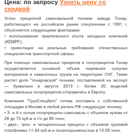
Цена: по запросу
Узнать цену со
скидкой
Успех прицепной самосвальной техники завода Тонар,
работающего на российском рынке спецтехники с 1991 г,
объясняется следующими факторами:
• использование практического опыта западных компаний
(KEMPF);
• ориентация на реальные требования отечественных
специалистов транспортной сферы.
При помощи самосвальных прицепов и полуприцепов Тонар
осуществляется основной объем перевозок сыпучих
материалов и навалочных грузов на территории СНГ. Также
растет доля "тонаровской" техники, поставляемой на экспорт
— буквально в августе 2015 г. более 20 моделей
самосвальных полуприцепов отправились в Европу.
Компания "ГрузСпецАвто" готова поставить с собственной
площадки в Москве в любой регион РФ следующую технику:
• 3- и 4-х осные полуприцепы-самосвалы с объемом кузова от
28 до 75 куб.м и г/п до 80 тонн;
• двух-, трех- и четырехосные прицепы с объемом грузовой
платформы 11-24 куб.м и грузоподъемностью в 13-25 тонн.