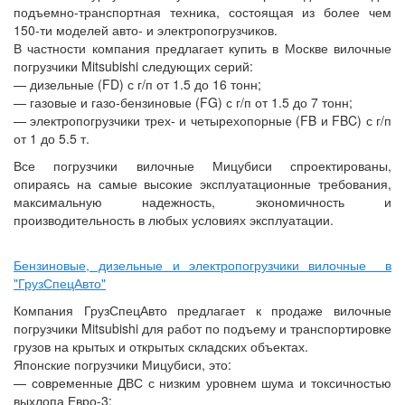
подъемно-транспортная техника, состоящая из более чем
150-ти моделей авто- и электропогрузчиков.
В частности компания предлагает купить в Москве вилочные
погрузчики Mitsubishi следующих серий:
— дизельные (FD) с г/п от 1.5 до 16 тонн;
— газовые и газо-бензиновые (FG) с г/п от 1.5 до 7 тонн;
— электропогрузчики трех- и четырехопорные (FB и FBC) с г/п
от 1 до 5.5 т.
Все погрузчики вилочные Мицубиси спроектированы,
опираясь на самые высокие эксплуатационные требования,
максимальную надежность, экономичность и
производительность в любых условиях эксплуатации.
Бензиновые, дизельные и электропогрузчики вилочные в
"ГрузСпецАвто"
Компания ГрузСпецАвто предлагает к продаже вилочные
погрузчики Mitsubishi для работ по подъему и транспортировке
грузов на крытых и открытых складских объектах.
Японские погрузчики Мицубиси, это:
— современные ДВС с низким уровнем шума и токсичностью
выхлопа Евро-3;