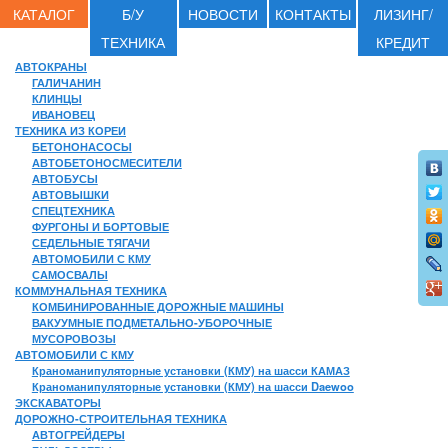
КАТАЛОГ
Б/У
НОВОСТИ
КОНТАКТЫ
ЛИЗИНГ/
ТЕХНИКА
КРЕДИТ
АВТОКРАНЫ
ГАЛИЧАНИН
КЛИНЦЫ
ИВАНОВЕЦ
ТЕХНИКА ИЗ КОРЕИ
БЕТОНОНАСОСЫ
АВТОБЕТОНОСМЕСИТЕЛИ
АВТОБУСЫ
АВТОВЫШКИ
СПЕЦТЕХНИКА
ФУРГОНЫ И БОРТОВЫЕ
СЕДЕЛЬНЫЕ ТЯГАЧИ
АВТОМОБИЛИ С КМУ
САМОСВАЛЫ
КОММУНАЛЬНАЯ ТЕХНИКА
КОМБИНИРОВАННЫЕ ДОРОЖНЫЕ МАШИНЫ
ВАКУУМНЫЕ ПОДМЕТАЛЬНО-УБОРОЧНЫЕ
МУСОРОВОЗЫ
АВТОМОБИЛИ С КМУ
Краноманипуляторные установки (КМУ) на шасси КАМАЗ
Краноманипуляторные установки (КМУ) на шасси Daewoo
ЭКСКАВАТОРЫ
ДОРОЖНО-СТРОИТЕЛЬНАЯ ТЕХНИКА
АВТОГРЕЙДЕРЫ