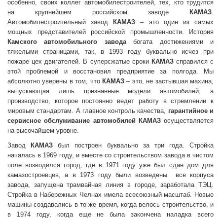
особенно, своих коллег автомобилестроителей, тех, кто трудится
на крупнейшем российском заводе
КАМАЗ
.
Автомобилестроительный завод
КАМАЗ
– это один из самых
мощных представителей российской промышленности. История
Камского автомобильного завода
богата достижениями и
тяжелыми страницами, так, в 1993 году буквально исчез при
пожаре цех двигателей. В суперсжатые сроки
КАМАЗ
справился с
этой проблемой и восстановил предприятие за полгода. Мы
абсолютно уверены в том, что
КАМАЗ
– это, не застывшая махина,
выпускающая лишь признанные модели автомобилей, а
производство, которое постоянно ведет работу в стремлении к
мировым стандартам. А главное контроль качества,
гарантийное и
сервисное обслуживание автомобилей КАМАЗ
осуществляется
на высочайшем уровне.
Завод
КАМАЗ
был построен буквально за три года. Стройка
началась в 1969 году, и вместе со строительством завода в чистом
поле возводился город, где в 1971 году уже был сдан дом для
камазостроевцев, а в 1973 году были возведены все корпуса
завода, запущена трамвайная линия в городе, заработала ТЭЦ.
Стройка в Набережных Челнах имела всесоюзный масштаб. Новые
машины создавались в то же время, когда велось строительство, и
в 1974 году, когда еще не была закончена наладка всего