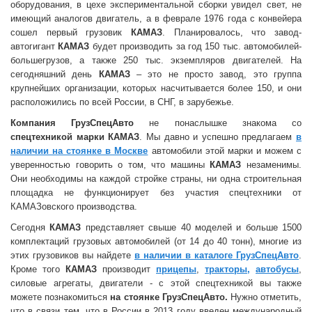
оборудования, в цехе экспериментальной сборки увидел свет, не
имеющий аналогов двигатель, а в феврале 1976 года с конвейера
сошел первый грузовик
КАМАЗ
. Планировалось, что завод-
автогигант
КАМАЗ
будет производить за год 150 тыс. автомобилей-
большегрузов, а также 250 тыс. экземпляров двигателей. На
сегодняшний день
КАМАЗ
– это не просто завод, это группа
крупнейших организации, которых насчитывается более 150, и они
расположились по всей России, в СНГ, в зарубежье.
Компания ГрузСпецАвто
не понаслышке знакома со
спецтехникой марки КАМАЗ
. Мы давно и успешно предлагаем
в
наличии на стоянке в Москве
автомобили этой марки и можем с
уверенностью говорить о том, что машины
КАМАЗ
незаменимы.
Они необходимы на каждой стройке страны, ни одна строительная
площадка не функционирует без участия спецтехники от
КАМАЗовского производства.
Сегодня
КАМАЗ
представляет свыше 40 моделей и больше 1500
комплектаций грузовых автомобилей (от 14 до 40 тонн), многие из
этих грузовиков вы найдете
в наличии в каталоге ГрузСпецАвто
.
Кроме того
КАМАЗ
производит
прицепы
,
тракторы,
автобусы
,
силовые агрегаты, двигатели - с этой спецтехникой вы также
можете познакомиться
на стоянке ГрузСпецАвто.
Нужно отметить,
что в связи тем, что в России в 2013 году введен международный