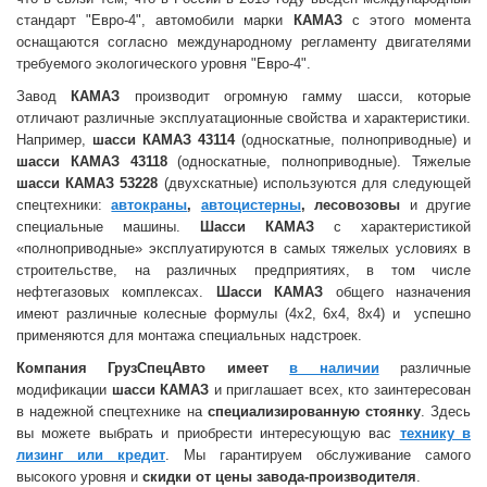
стандарт "Евро-4", автомобили марки
КАМАЗ
с этого момента
оснащаются согласно международному регламенту двигателями
требуемого экологического уровня "Евро-4".
Завод
КАМАЗ
производит огромную гамму шасси, которые
отличают различные эксплуатационные свойства и характеристики.
Например,
шасси КАМАЗ 43114
(односкатные, полноприводные) и
шасси КАМАЗ 43118
(односкатные, полноприводные). Тяжелые
шасси КАМАЗ 53228
(двухскатные) используются для следующей
спецтехники:
автокраны
,
автоцистерны
, лесовозовы
и другие
специальные машины.
Шасси КАМАЗ
с характеристикой
«полноприводные» эксплуатируются в самых тяжелых условиях в
строительстве, на различных предприятиях, в том числе
нефтегазовых комплексах.
Шасси КАМАЗ
общего назначения
имеют различные колесные формулы (4х2, 6х4, 8х4) и успешно
применяются для монтажа специальных надстроек.
Компания ГрузСпецАвто
имеет
в наличии
различные
модификации
шасси КАМАЗ
и приглашает всех, кто заинтересован
в надежной спецтехнике на
специализированную стоянку
. Здесь
вы можете выбрать и приобрести интересующую вас
технику в
лизинг или кредит
. Мы гарантируем обслуживание самого
высокого уровня и
скидки от цены завода-производителя
.