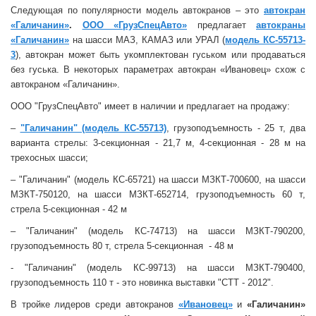
Следующая по популярности модель автокранов – это
автокран
«Галичанин»
.
ООО «ГрузСпецАвто»
предлагает
автокраны
«Галичанин»
на шасси МАЗ, КАМАЗ или УРАЛ (
модель КС-55713-
3
), автокран может быть укомплектован гуськом или продаваться
без гуська. В некоторых параметрах автокран «Ивановец» схож с
автокраном «Галичанин».
ООО "ГрузСпецАвто" имеет в наличии и предлагает на продажу:
–
"Галичанин" (модель КС-55713)
, грузоподъемность - 25 т, два
варианта стрелы: 3-секционная - 21,7 м, 4-секционная - 28 м на
трехосных шасси;
– "Галичанин" (модель КС-65721) на шасси МЗКТ-700600, на шасси
МЗКТ-750120, на шасси МЗКТ-652714, грузоподъемность 60 т,
стрела 5-секционная - 42 м
– "Галичанин" (модель КС-74713) на шасси МЗКТ-790200,
грузоподъемность 80 т, стрела 5-секционная - 48 м
- "Галичанин" (модель КС-99713) на шасси МЗКТ-790400,
грузоподъемность 110 т - это новинка выставки "СТТ - 2012".
В тройке лидеров среди автокранов
«Ивановец»
и
«Галичанин»