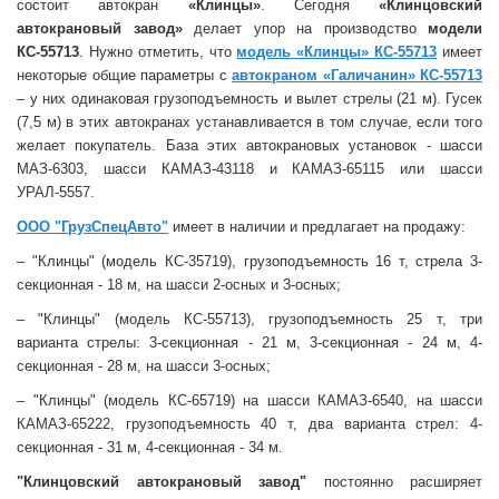
состоит автокран
«Клинцы»
. Сегодня
«Клинцовский
автокрановый завод»
делает упор на производство
модели
КС-55713
. Нужно отметить, что
модель «Клинцы» КС-55713
имеет
некоторые общие параметры с
автокраном «Галичанин» КС-55713
– у них одинаковая грузоподъемность и вылет стрелы (21 м). Гусек
(7,5 м) в этих автокранах устанавливается в том случае, если того
желает покупатель. База этих автокрановых установок - шасси
МАЗ-6303, шасси КАМАЗ-43118 и КАМАЗ-65115 или шасси
УРАЛ-5557.
ООО "ГрузСпецАвто"
имеет в наличии и предлагает на продажу:
– "Клинцы" (модель КС-35719), грузоподъемность 16 т, стрела 3-
секционная - 18 м, на шасси 2-осных и 3-осных;
– "Клинцы" (модель КС-55713), грузоподъемность 25 т, три
варианта стрелы: 3-секционная - 21 м, 3-секционная - 24 м, 4-
секционная - 28 м, на шасси 3-осных;
– "Клинцы" (модель КС-65719) на шасси КАМАЗ-6540, на шасси
КАМАЗ-65222, грузоподъемность 40 т, два варианта стрел: 4-
секционная - 31 м, 4-секционная - 34 м.
"Клинцовский автокрановый завод"
постоянно расширяет