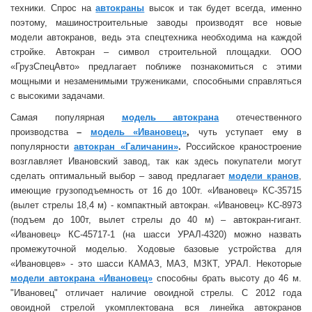
техники. Спрос на
автокраны
высок и так будет всегда, именно
поэтому, машиностроительные заводы производят все новые
модели автокранов, ведь эта спецтехника необходима на каждой
стройке. Автокран – символ строительной площадки. ООО
«ГрузСпецАвто» предлагает поближе познакомиться с этими
мощными и незаменимыми тружениками, способными справляться
с высокими задачами.
Самая популярная
модель автокрана
отечественного
производства
–
модель «Ивановец»
,
чуть уступает ему в
популярности
автокран «Галичанин»
.
Российское краностроение
возглавляет Ивановский завод, так как здесь покупатели могут
сделать оптимальный выбор – завод предлагает
модели кранов
,
имеющие грузоподъемность от 16 до 100т. «Ивановец» КС-35715
(вылет стрелы 18,4 м) - компактный автокран. «Ивановец» КС-8973
(подъем до 100т, вылет стрелы до 40 м) – автокран-гигант.
«Ивановец» КС-45717-1 (на шасси УРАЛ-4320) можно назвать
промежуточной моделью. Ходовые базовые устройства для
«Ивановцев» - это шасси КАМАЗ, МАЗ, МЗКТ, УРАЛ. Некоторые
модели автокрана «Ивановец»
способны брать высоту до 46 м.
"Ивановец" отличает наличие овоидной стрелы. С 2012 года
овоидной стрелой укомплектована вся линейка автокранов