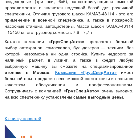
вездеходные (три оси, 6х6), характеризующиеся высокой
проходимостью и является надежной базой для различной
спецтехники. Отличия грузового шасси КАМАЗ-43114 - это его
применение в военной спецтехнике, а также в пожарной:
насосные станции, автоцистерны. Масса шасси КАМАЗ-43114
- 15450 кг, его грузоподъемность 7,6 - 7,7 т.
Каталог компании
«ГрузСпецАвто»
предлагает большой
выбор автокранов, самосвалов, бульдозеров — техники, без
которой невозможна ни одна стройка. Купить недорого за
наличный расчет, в лизинг, а также в кредит любую
выбранную машину вы сможете на специализированной
стоянке в Москве
.
Компания «ГрузСпецАвто»
имеет
большой опыт продажи всевозможной спецтехники и славится
качеством обслуживания и профессионализмом.
Сотрудничать с компанией
«ГрузСпецАвто»
очень выгодно,
на всю спецтехнику установлены самые
выгодные цены
.
К списку новостей