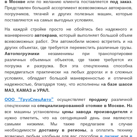
в Москве
или по желанию клиента поставляется
под заказ
.
Представлен большой ассортимент всевозможных автокранов,
погрузчиков, тягачей и других полезных машин, которые
поставляются на самых выгодных условиях.
На каждой стройке просто не обойтись без надежного и
маневренного
автокрана
, который выполняет большой объем
всевозможных работ. Эти автомобили можно встретить и на
других объектах, где требуется переместить различные грузы.
Автопогрузчики
незаменимы при транспортировке
различных объемных объектов, где также требуется их
погрузка и разгрузка. Вся эта спецтехника способна
передвигаться практически на любых дорогах и в сложных
условиях, обладает большой маневренностью и отличной
надежностью, благодаря тому, что исполнены н
а базе шасси
МАЗ, КАМАЗ и УРАЛ.
ООО "ГрузСпецАвто"
осуществляет
продажу
различной
спецтехники на
специализированной стоянке в Москве. Н
а
все машины установлены
цены завода производителя
и
нужно отметить, что на сегодняшний день они являются
самыми низкими. Мы также предлагаем в случае
необходимости
доставку в регионы
, а оплатить технику
возможно любым удобным для вас способом
в лизинг
или
в