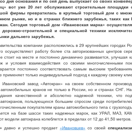
со дня основания и по сей день выпускает со своих конвей
ец» вот уже 20 лет обслуживают строительные площадки с
ьшой фирмы превратилась в крупный торговый дом с множ
нном рынке, но и в странах ближнего зарубежья, таких как 
джан. Сегодня торговый дом «Ивановская марка» осуществля
 дорожно-строительной и специальной техники исключите
ынки дальнего зарубежья.
ительства компании расположились в 29 крупнейших городах Ро
го осуществляют работу более ста авторизованных центров сер
е стоит на месте и постоянно динамично развивается, улучшая к
аж и условия взаимодействия со своими многочисленными пок
тарается постоянно соответствовать самым высоким требования
е применяет только индивидуальный подход к каждому своему клие
 Ивановский завод «Автокран» на своем собственном производ
автомобильных кранов не только в России, но и странах СНГ. Н
здания качественной и абсолютно надежной техники, что под
автокранов, пользующихся большим спросом среди потребителей
гочисленным покупателям краны автомобильного типа с грузоподъ
кается на базе шасси таких надежных марок, как УРАЛ, МАЗ, КА
от модели автокрана колеблется в пределах от 12 до 41,50 метров.
о»
давно и успешно продает
«Ивановцев»
со своей
специализ