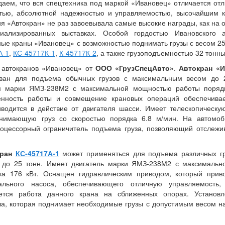
даем, что вся спецтехника под маркой «Ивановец» отличается от
тью, абсолютной надежностью и управляемостью, высочайшим к
 «Автокран» не раз завоевывала самые высокие награды, как на о
иализированных выставках. Особой гордостью Ивановского ав
ые краны «Ивановец» с возможностью поднимать грузы с весом 25 т
А-1
,
КС-45717К-1
,
К-45717К-2
, а также грузоподъемностью 32 тонн
 автокранов «Ивановец» от
ООО «ГрузСпецАвто»
.
Автокран «
ован для подъема обычных грузов с максимальным весом до 
м марки ЯМЗ-238М2 с максимальной мощностью работы порядк
енность работы и совмещение крановых операций обеспечива
иводится в действие от двигателя шасси. Имеет телескопическу
днимающую груз со скоростью порядка 6.8 м/мин. На автомоб
оцессорный ограничитель подъема груза, позволяющий отслежив
кран
КС-45717А-1
может применяться для подъема различных г
 до 25 тонн. Имеет двигатель марки ЯМЗ-238М2 с максималь
ка 176 кВт. Оснащен гидравлическим приводом, который прив
ального насоса, обеспечивающего отличную управляемость,
ается работа данного крана на сближенных опорах. Установл
ла, которая поднимает необходимые грузы с допустимым весом н