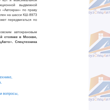
кционной выдвижной
я «Автокран» по праву
влен на шасси КШ-8973
жет передвигаться по
овским автокрановым
й стоянке в Москве,
ецАвто».
Спецтехника
ехнике,
л.
и вопросы,