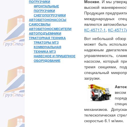
Москве
. И мы утверж
ПОГРУЗЧИКИ
ФРОНТАЛЬНЫЕ
высокой маневреннос
ПОГРУЗЧИКИ
Продукция предприятия
СНЕГОПОГРУЗЧИКИ
международных спец
АВТОБЕТОНОНАСОСЫ
являются автомобильн
САМОСВАЛЫ
АВТОБЕТОНОСМЕСИТЕЛИ
КС-45717-1
,
КС-45717
АВТОПОДЪЕМНИКИ
ТРАКТОРНАЯ ТЕХНИКА
Вот небольшой обзор
ТРАКТОРЫ МТЗ
может быть использ
КОММУНАЛЬНАЯ
надежным двигателе
ТЕХНИКА МТЗ
управляемость, слаж
НАВЕСНОЕ И ПРИЦЕПНОЕ
ОБОРУДОВАНИЕ
насосом, который пр
тремя секциями, по
специальный микропр
загрузки.
Авто
весом
поряд
специ
механизмов. Допуск
телескопическая стре
скоростью 6.1 м/мин.