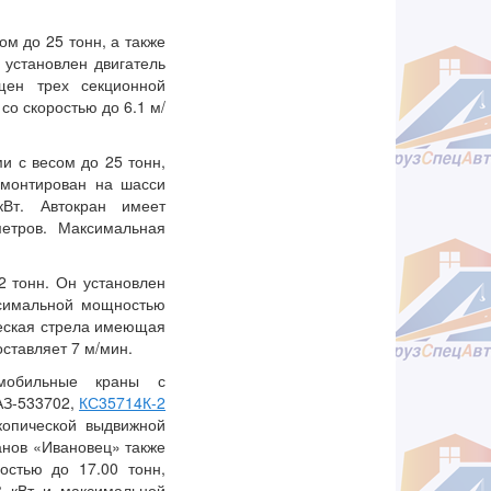
м до 25 тонн, а также
 установлен двигатель
ен трех секционной
со скоростью до 6.1 м/
и с весом до 25 тонн,
Смонтирован на шасси
Вт. Автокран имеет
метров. Максимальная
 тонн. Он установлен
симальной мощностью
ческая стрела имеющая
оставляет 7 м/мин.
омобильные краны с
АЗ-533702,
КС35714К-2
опической выдвижной
анов «Ивановец» также
стью до 17.00 тонн,
 кВт и максимальной