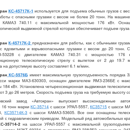
кран
КС-45717К-1
используется для подъема обычных грузов с весо
аботы с опасными грузами с весом не более 20 тонн. На машине
 КАМАЗ 740.11 с максимальной мощностью 176 кВт. Оснащ
опической выдвижной стрелой которая обеспечивает подъем груза 
кран
К-45717К-2
предназначен для работы, как с обычными грузам
 с ядовитыми и взрывоопасными грузами с весом до 20 тонн. 
З-53228 с двигателем КАМАЗ 740.31 с мощностью 176 к
екционную телескопическую стрелу с вылетом от 2 до 19.7 
а на допустимую высоту составляет 6.1 м/мин.
ран
КС-5576Б
имеет максимальную грузоподъемность порядка 32
сси марки МАЗ-630303, оснащен двигателем ЯМЗ-236БЕ с мак
ы 184 кВт. Установлена четырехсекционная выдвижная телескопи
от 3 до 26 метров. Скорость подъема груза на требуемую высоту с
овский завод «Автокран» выпускает высоконадежные авт
 16 тонн марки
КС-35714
с шасси УРАЛ-5557,
КС35715
с шасси М
8,
КС35714К-3
с шасси КАМАЗ-53605. Все они оснащены телеск
ой с гидравлическим приводом. Модельный ряд автомобильных кр
С-35714-2
на шасси УРАЛ-5557 с максимальной грузоподъемно
а шасси МЗКТ-69234 с двигателем ЯМЗ-238ДЕ2 мощностью 243