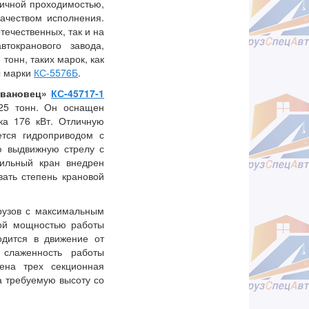
личной проходимостью,
ачеством исполнения.
течественных, так и на
токранового завода,
онн, таких марок, как
ы марки
КС-5576Б
.
Ивановец»
КС-45717-1
25 тонн. Он оснащен
а 176 кВт. Отличную
ется гидроприводом с
ю выдвижную стрелу с
ильный кран внедрен
ать степень крановой
рузов с максимальным
ной мощностью работы
одится в движение от
 слаженность работы
ена трех секционная
а требуемую высоту со