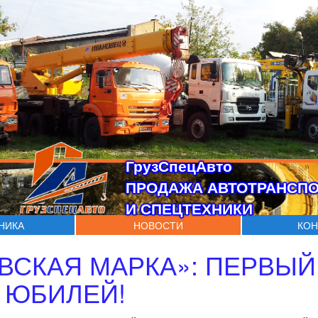
ГрузСпецАвто
ПРОДАЖА АВТОТРАНСП
И СПЕЦТЕХНИКИ
ХНИКА
НОВОСТИ
КОН
ВСКАЯ МАРКА»: ПЕРВЫЙ 
 ЮБИЛЕЙ!