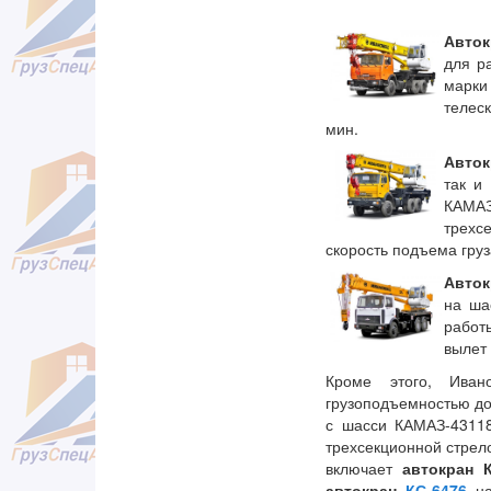
Авто
для р
марки
телеск
мин.
Авто
так и
КАМА
трехс
скорость подъема груз
Авток
на ша
работ
вылет 
Кроме этого, Иван
грузоподъемностью до
с шасси КАМАЗ-4311
трехсекционной стрел
включает
автокран К
автокран
КС-6476
н