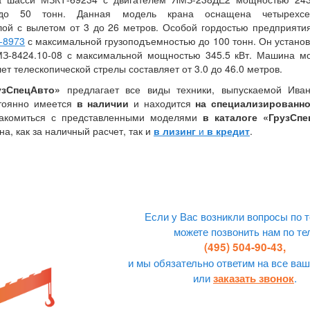
 до 50 тонн. Данная модель крана оснащена четырехсе
лой с вылетом от 3 до 26 метров. Особой гордостью предприяти
-8973
с максимальной грузоподъемностью до 100 тонн. Он устано
МЗ-8424.10-08 с максимальной мощностью 345.5 кВт. Машина мо
ет телескопической стрелы составляет от 3.0 до 46.0 метров.
зСпецАвто»
предлагает все виды техники, выпускаемой Иван
стоянно имеется
в наличии
и находится
на специализированно
акомиться с представленными моделями
в каталоге «ГрузСп
а, как за наличный расчет, так и
в лизинг
и
в кредит
.
Если у Вас возникли вопросы по т
можете позвонить нам по те
(495) 504-90-43,
и мы обязательно ответим на все ваш
или
.
заказать звонок