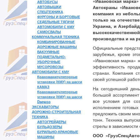
«Ивановская марка» 
АВТОБУСЫ
АВТОВЫШКИ
Автокраны «Иванов
СПЕЦТЕХНИКА
компания из небол
ФУРГОНЫ И БОРТОВЫЕ
только на отечестве
СЕДЕЛЬНЫЕ ТЯГАЧИ
Украина, и Азербай
АВТОМОБИЛИ С КМУ
САМОСВАЛЫ
высококачественной
КОММУНАЛЬНАЯ ТЕХНИКА
производства и на р
КОМБИНИРОВАННЫЕ
ДОРОЖНЫЕ МАШИНЫ
Официальные представ
ВАКУУМНЫЕ
зарубежья, кроме это
ПОДМЕТАЛЬНО-
«Ивановская марка» н
УБОРОЧНЫЕ
эффективность прод
МУСОРОВОЗЫ
АВТОМОБИЛИ С КМУ
странах. Компания с
Краноманипуляторные
своей успешной работ
установки (КМУ) на шасси
КАМАЗ
На сегодняшний день
Краноманипуляторные
большой ассортимент 
установки (КМУ) на шасси
все условия для со
Daewoo
ЭКСКАВАТОРЫ
исполнением готовых 
ДОРОЖНО-СТРОИТЕЛЬНАЯ
предложить своим мно
ТЕХНИКА
тонн. Техника выпус
АВТОГРЕЙДЕРЫ
стрелы в зависимости 
БУЛЬДОЗЕРЫ
БУРИЛЬНО-КРАНОВЫЕ
ООО «ГрузСпецАвт
МАШИНЫ