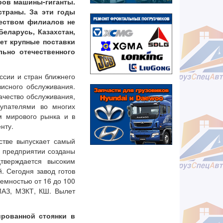
еров машины-гиганты.
траны. За эти годы
еством филиалов не
Беларусь, Казахстан,
ет крупные поставки
льно отечественного
ссии и стран ближнего
висного обслуживания.
ачество обслуживания,
упателями во многих
м мирового рынка и в
нту.
стве выпускает самый
а предприятии созданы
тверждается высоким
. Сегодня завод готов
емностью от 16 до 100
МАЗ, МЗКТ, КШ. Вылет
ированной стоянки в