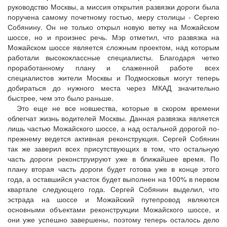
руководство Москвы, а миссия открытия развязки дороги была
поручена самому почетному гостью, меру столицы - Сергею
Собянину. Он не только открыл новую ветку на Можайском
шоссе, но и произнес речь. Мэр отметил, что развязка на
Можайском шоссе является сложным проектом, над которым
работали высококлассные специалисты. Благодаря четко
проработанному плану и слаженной работе всех
специалистов жители Москвы и Подмосковья могут теперь
добираться до нужного места через МКАД значительно
быстрее, чем это было раньше.
Это еще не все новшества, которые в скором времени
облегчат жизнь водителей Москвы. Данная развязка является
лишь частью Можайского шоссе, а над остальной дорогой по-
прежнему ведется активная реконструкция. Сергей Собянин
так же заверил всех присутствующих в том, что остальную
часть дороги реконструируют уже в ближайшее время. По
плану вторая часть дороги будет готова уже в конце этого
года, а оставшийся участок будет выполнен на 100% в первом
квартале следующего года. Сергей Собянин выделил, что
эстрада на шоссе и Можайский путепровод являются
основными объектами реконструкции Можайского шоссе, и
они уже успешно завершены, поэтому теперь осталось дело