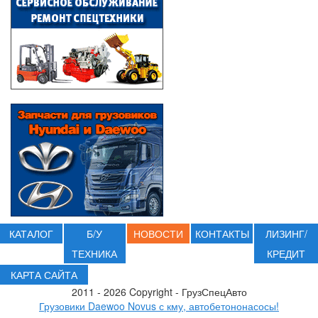
КАТАЛОГ
Б/У
НОВОСТИ
КОНТАКТЫ
ЛИЗИНГ/
ТЕХНИКА
КРЕДИТ
КАРТА САЙТА
2011 - 2026 Copyright - ГрузСпецАвто
Грузовики Daewoo Novus с кму, автобетононасосы!