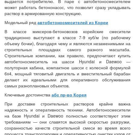
выдается потребителю. В паре с автобетоносмесителем
может работать бетононасос, что позволит сразу укладывать
раствор в армированную конструкцию.
Модельный ряд
автобетоносмесителей из Кореи
В классе миксеров-бетоновозов корейские смесители
традиционно выступают в классе 7-9 куб/м (по рабочему
объему бочки), благодаря чему и являются незаменимыми на
строительных площадках самого разного масштаба.
Строительные компании, как правило, предпочитают купить
автобетоносмеситель на шасси Hyundai и Daewoo —
полуторная кабина, компактное шасси с колесной формулой
6x4, мощный тяговитый двигатель и вместительный барабан
делают их идеальными для оперативного обслуживания
самых разноплановых объектов.
Ключевые достоинства
абс пр-во Корея
При доставке строительных растворов крайне важна
надежность и оперативность техники. Автобетоносмесители
на базе Hyundai и Daewoo полностью соответствуют этим
требованиям — они славятся высокой скоростью разгрузки,
сохранностью качеств строительной смеси во время всего
процесса транспортировки и оперативностью очистки узлов от