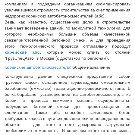
компаниям и подрядным организациям скомпенсировать
увеличившуюся строимость строительства за счет применения
недорогих корейских автобетоносмесителей (абс).
Ведь, как известно, существенную долю в строительстве
занимает возведение зданий по монолитной технологии, для
которого необходимы большие объемы качественной
свежеприготовленной бетонной смеси. А для проведения
этого технологического процесса оптимально подойдут
корейские абс
, которые можно купить со стоянки
"ГрузСпецАвто" в Москве (с доставкой по регионам).
Корейские автобетоносмесители
: общее назначение
Конструктивно данная спецтехника представляет собой
грузовое шасси, оснащенное грушевидным смесительным
барабаном (емкостью) гравитационно-реверсивного типа. В
бочка-барабане, установленной на автобетоносмеситель из
Кореи, в процессе движения машины осуществляется
побуждение бетонной смеси для предотвращения ее
слеживания. Также абс способен замешивать бетон
требуемого класса в пути следования или непосредственно на
объекте — для этого в него дозировано загружаются
необходимые компоненты. В конечном итоге готовая смесь