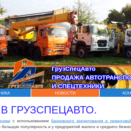
ГрузСпецАвто
ПРОДАЖА АВТОТРАНСП
И СПЕЦТЕХНИКИ
ХНИКА
НОВОСТИ
КОН
 В ГРУЗСПЕЦАВТО.
хники
с использованием
банковского кредитования и лизингово
 большую популярность и у предприятий малого и среднего бизнес