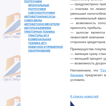
ПОГРУЗЧИКИ
— предусмотрено прим
ФРОНТАЛЬНЫЕ
— платежи по лизинг
ПОГРУЗЧИКИ
СНЕГОПОГРУЗЧИКИ
уменьшая налогооблаг
АВТОБЕТОНОНАСОСЫ
— минимальный аванс
САМОСВАЛЫ
— возможность попол
АВТОБЕТОНОСМЕСИТЕЛИ
приносить прибыль;
АВТОПОДЪЕМНИКИ
ТРАКТОРНАЯ ТЕХНИКА
— залогом является 
ТРАКТОРЫ МТЗ
лизинговой компании 
КОММУНАЛЬНАЯ
сторонних кредиторов.
ТЕХНИКА МТЗ
НАВЕСНОЕ И ПРИЦЕПНОЕ
Преимущества покупки
ОБОРУДОВАНИЕ
— заемщик сразу стан
— меньший процент уд
— возможность досроч
Напоминаем, что
"Гр
банками
предлагает в
условиях.
К списку новостей