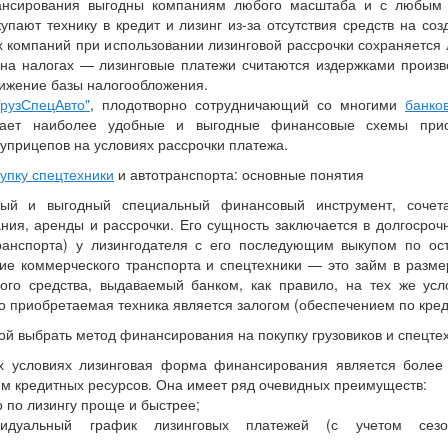
нсирования выгодны компаниям любого масштаба и с любым 
купают технику в кредит и лизинг из-за отсутствия средств на со
ых компаний при использовании лизинговой рассрочки сохраняется 
на налогах — лизинговые платежи считаются издержками произв
нижение базы налогообложения.
рузСпецАвто"
, плодотворно сотрудничающий со многими
банко
гает наиболее удобные и выгодные финансовые схемы приоб
луприцепов на условиях рассрочки платежа.
купку спецтехники
и автотранспорта: основные понятия
ый и выгодный специальный финансовый инструмент, соче
ания, аренды и рассрочки. Его сущность заключается в долгосро
транспорта) у лизингодателя с его последующим выкупом по ост
ие коммерческого транспорта и спецтехники — это займ в разм
ного средства, выдаваемый банком, как правило, на тех же усл
го приобретаемая техника является залогом (обеспечением по кре
кой выбрать метод финансирования на покупку грузовиков и спецте
 условиях лизинговая форма финансирования является более
ем кредитных ресурсов. Она имеет ряд очевидных преимуществ:
 по лизингу проще и быстрее;
дуальный график лизинговых платежей (с учетом сезон