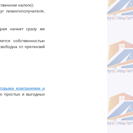
твенном налоге);
г лизингополучателя,
орая начнет сразу же
яется собственностью
свободна от претензий
нговыми компаниями и
о простых и выгодных