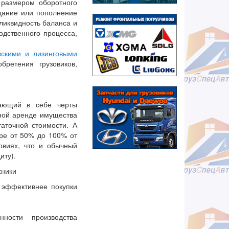
размером оборотного
здание или пополнение
ликвидность баланса и
одственного процесса,
вскими и лизинговыми
ретения грузовиков,
тающий в себе черты
чной аренде имущества
аточной стоимости. А
ере от 50% до 100% от
овиях, что и обычный
диту).
хники
 эффективнее покупки
ности производства