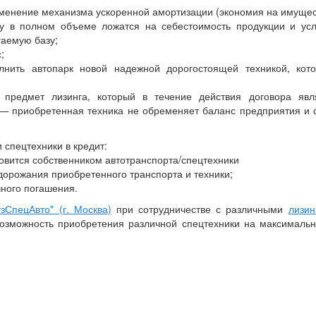
енение механизма ускоренной амортизации (экономия на имущес
у в полном объеме ложатся на себестоимость продукции и услу
аемую базу;
;
нить автопарк новой надежной дорогостоящей техникой, кот
предмет лизинга, который в течение действия договора явл
— приобретенная техника не обременяет баланс предприятия и 
 спецтехники в кредит:
овится собственником автотранспорта/спецтехники
орожания приобретенного транспорта и техники;
ного погашения.
узСпецАвто" (г. Москва)
при сотрудничестве с различными
лизи
озможность приобретения различной спецтехники на максимальн