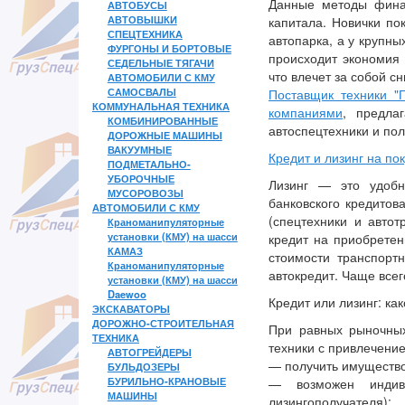
Данные методы фина
АВТОБУСЫ
АВТОВЫШКИ
капитала. Новички по
СПЕЦТЕХНИКА
автопарка, а у крупн
ФУРГОНЫ И БОРТОВЫЕ
происходит экономия 
СЕДЕЛЬНЫЕ ТЯГАЧИ
что влечет за собой с
АВТОМОБИЛИ С КМУ
САМОСВАЛЫ
Поставщик техники "Г
КОММУНАЛЬНАЯ ТЕХНИКА
компаниями
, предла
КОМБИНИРОВАННЫЕ
автоспецтехники и по
ДОРОЖНЫЕ МАШИНЫ
ВАКУУМНЫЕ
Кредит и лизинг на по
ПОДМЕТАЛЬНО-
УБОРОЧНЫЕ
Лизинг — это удобн
МУСОРОВОЗЫ
банковского кредитов
АВТОМОБИЛИ С КМУ
(спецтехники и авто
Краноманипуляторные
установки (КМУ) на шасси
кредит на приобретен
КАМАЗ
стоимости транспорт
Краноманипуляторные
автокредит. Чаще все
установки (КМУ) на шасси
Daewoo
Кредит или лизинг: ка
ЭКСКАВАТОРЫ
ДОРОЖНО-СТРОИТЕЛЬНАЯ
При равных рыночных
ТЕХНИКА
техники с привлечени
АВТОГРЕЙДЕРЫ
— получить имущество
БУЛЬДОЗЕРЫ
БУРИЛЬНО-КРАНОВЫЕ
— возможен индиви
МАШИНЫ
лизингополучателя);