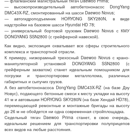
— флагманский магистральный тягач Daewoo Prima;
— высокопроизводительный автобетононасос DongYang
DMC43X-RZ, смонтированный на шасси Daewoo Novus;
— автогидроподъемник HORYONG SKY280N, в виде
надстройки на базовом шасси Hyundai HD 78;
— универсальный бортовой грузовик Daewoo Novus с КМУ
DONGYANG SSN2800 (с грейферной навеской).
Как видно, экспозиция охватывает все сферы строительного
комплекса и транспортной отрасли.
К примеру, низкорамный трехосный Daewoo Novus с крано-
манипуляторной установкой DONGYANG SSN2800 (с
грейферным захватом) станет идеальным помощником для
погрузки и транспортировки металлолома, различных
габаритных и сыпучих грузов.
А без автобетононасоса DongYang DMC43X-RZ (на базе Дэу
Новус), подающего бетонные смеси к месту укладки на высоту
41 м и автовышки HORYONG SKY280N (на базе Хендай HD78),
перемещающей ремонтные и монтажные бригады на высоту
до 26 м не обойдется ни одна современная стройплощадка.
Седельный тягач Daewoo Prima станет, в свою очередь,
идеальным решением для транспортировки полуприцепов
всех видов на любые расстояния.