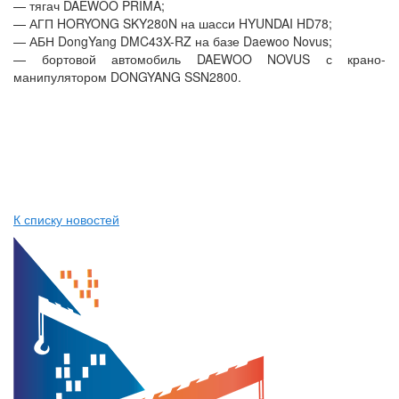
— тягач DAEWOO PRIMA;
— АГП HORYONG SKY280N на шасси HYUNDAI HD78;
— АБН DongYang DMC43X-RZ на базе Daewoo Novus;
— бортовой автомобиль DAEWOO NOVUS с крано-
манипулятором DONGYANG SSN2800.
К списку новостей