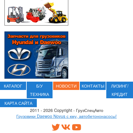
КАТАЛОГ
Б/У
НОВОСТИ
КОНТАКТЫ
ЛИЗИНГ/
ТЕХНИКА
КРЕДИТ
КАРТА САЙТА
2011 - 2026 Copyright - ГрузСпецАвто
Грузовики Daewoo Novus с кму, автобетононасосы!