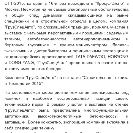
СТТ-2015, которая в 16-й раз проходила в "Крокус-Экспо" в
Москве. Несмотря на не самые благоприятные обстоятельства
и общий спад динамики, складывающиеся на рынке
спецтехники и в строительной отрасли в целом, компания
"ГрузСпецАвто", по сложившейся традиции, приняла участие в
выставке с четырьмя перспективными позициями: седельным
тягачом, автобетононасосом, автогидроподъемником и
бортовым грузовиком с краном-манипулятором. Являясь
эксклюзивным дистрибьютором и официальным поставщиком
от южнокорейских производителей TATA DAEWOO, HORYONG
и DONG YANG, "ГрузСпецАвто" представила на своем стенде
технику именно этих брендов.
Компания "ГрузСпецАвто" на выставке "Строительная Техника
и Технологии 2015"
На состоявшемся мероприятии компания анонсировала ряд
новинок и наиболее востребованных позиций своего
технического парка. В рамках участия в выставке на стенде
"ГрузСпецАвто" была представлена многофункциональная
автотехника, высокотехнологичные бетононасосы и
автовышки. Более конкретно, экспозиция компании включила в
себя следующую технику: