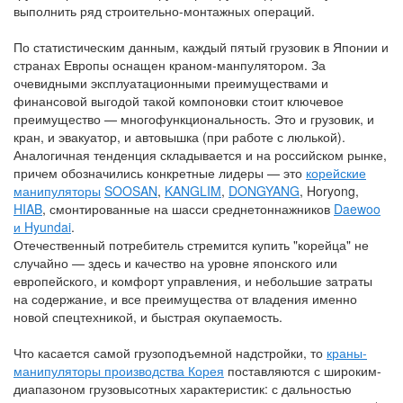
выполнить ряд строительно-монтажных операций.
По статистическим данным, каждый пятый грузовик в Японии и
странах Европы оснащен краном-манпулятором. За
очевидными эксплуатационными преимуществами и
финансовой выгодой такой компоновки стоит ключевое
преимущество — многофункциональность. Это и грузовик, и
кран, и эвакуатор, и автовышка (при работе с люлькой).
Аналогичная тенденция складывается и на российском рынке,
причем обозначились конкретные лидеры — это
корейские
манипуляторы
SOOSAN
,
KANGLIM
,
DONGYANG
, Horyong,
HIAB
, смонтированные на шасси среднетоннажников
Daewoo
и Hyundai
.
Отечественный потребитель стремится купить "корейца" не
случайно — здесь и качество на уровне японского или
европейского, и комфорт управления, и небольшие затраты
на содержание, и все преимущества от владения именно
новой спецтехникой, и быстрая окупаемость.
Что касается самой грузоподъемной надстройки, то
краны-
манипуляторы производства Корея
поставляются с широким-
диапазоном грузовысотных характеристик: с дальностью