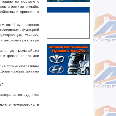
страцию на портале с
овец в режиме онлайн.
тройством и принципом
ов мышкой существенно
льзовавшись функцией
уатирующие технику,
 и разбирать реальную
рана до мельчайших
ком крепления тех или
 не только оперативно
 сформировать заказ на
":
стерства сотрудников
ться с технологией и