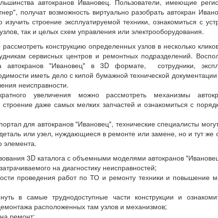
ьшинства автокранов Ивановец. Пользователи, имеющие реги
тнер", получат возможность виртуально разобрать автокран Иван
о изучить строение эксплуатируемой техники, ознакомиться с ус
узлов, так и целых схем управления или электрооборудования.
 рассмотреть конструкцию определенных узлов в несколько клик
рудникам сервисных центров и ремонтных подразделений. Воспо
ра автокранов "Ивановец" в 3D формате, сотрудники, экспл
одимости иметь дело с кипой бумажной технической документации
ления неисправности.
ратного увеличения можно рассмотреть механизмы авток
ь строение даже самых мелких запчастей и ознакомиться с поряд
портал для автокранов "Ивановец", технические специалисты могут
деталь или узел, нуждающиеся в ремонте или замене, но и тут же
о элемента.
ования 3D каталога с объемными моделями автокранов "Ивановец
затрачиваемого на диагностику неисправностей;
ости проведения работ по ТО и ремонту техники и повышение ма
нуть в самые труднодоступные части конструкции и ознакоми
демонтажа расположенных там узлов и механизмов;
на ремонт;