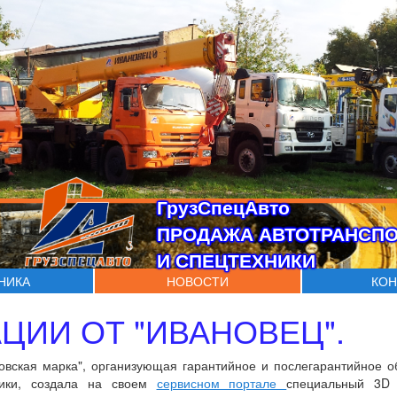
ГрузСпецАвто
ПРОДАЖА АВТОТРАНСП
И СПЕЦТЕХНИКИ
ХНИКА
НОВОСТИ
КОН
ЦИИ ОТ "ИВАНОВЕЦ".
вская марка", организующая гарантийное и послегарантийное о
ники, создала на своем
сервисном портале
специальный 3D 