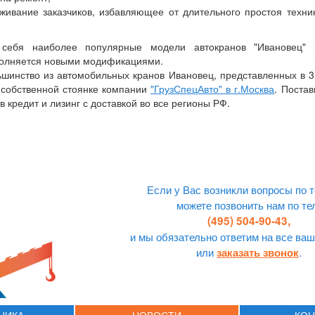
ивание заказчиков, избавляющее от длительного простоя техни
 себя наиболее популярные модели автокранов "Ивановец"
ополняется новыми модификациями.
шинство из автомобильных кранов Ивановец, представленных в 3
 собственной стоянке компании
"ГрузСпецАвто" в г.Москва
. Поста
в кредит и лизинг с доставкой во все регионы РФ.
Если у Вас возникли вопросы по т
можете позвонить нам по те
(495) 504-90-43,
и мы обязательно ответим на все ваш
или
.
заказать звонок
ХНИКА
НОВОСТИ
КОН