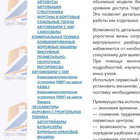
объемные модели бол
АВТОБУСЫ
АВТОВЫШКИ
уровнем доступа "пар
СПЕЦТЕХНИКА
Это позволит детальн
ФУРГОНЫ И БОРТОВЫЕ
работы как отдельных 
СЕДЕЛЬНЫЕ ТЯГАЧИ
АВТОМОБИЛИ С КМУ
Возможность детально
САМОСВАЛЫ
упростила жизнь сот
КОММУНАЛЬНАЯ ТЕХНИКА
виртуального разбо
КОМБИНИРОВАННЫЕ
ДОРОЖНЫЕ МАШИНЫ
избавляются от необх
ВАКУУМНЫЕ
спецтехнику для выяв
ПОДМЕТАЛЬНО-
При помощи многок
УБОРОЧНЫЕ
подробностей, изучит
МУСОРОВОЗЫ
АВТОМОБИЛИ С КМУ
иных узлов.
Краноманипуляторные
Используя сервисный 
установки (КМУ) на шасси
установить механизм, 
КАМАЗ
поставку необходимог
Краноманипуляторные
установки (КМУ) на шасси
Преимущества использ
Daewoo
ЭКСКАВАТОРЫ
— экономия времени, 
ДОРОЖНО-СТРОИТЕЛЬНАЯ
— снижение трудоемк
ТЕХНИКА
сервисных центров;
АВТОГРЕЙДЕРЫ
— возможность загля
БУЛЬДОЗЕРЫ
БУРИЛЬНО-КРАНОВЫЕ
порядком разборки и 
МАШИНЫ
— снижение расходов 