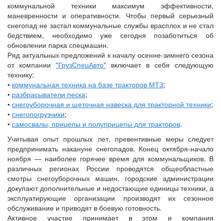
коммунальной техники максимум эффективности,
маневренности и оперативности. Чтобы первый серьезный
снегопад не застал коммунальные службы врасплох и не стал
бедствием, необходимо уже сегодня позаботиться об
обновлении парка спецмашин.
Ряд актуальных предложений к началу осенне-зимнего сезона
от компании
"ГрузСпецАвто"
включает в себя следующую
технику:
•
коммунальная техника на базе тракторов МТЗ
;
•
разбрасыватели песка
;
•
снегоуборочная и щеточная навеска для тракторной техники
;
•
снегопогрузчики
;
•
самосвалы, прицепы и полуприцепы для тракторов
.
Учитывая опыт прошлых лет, превентивные меры следует
предпринимать накануне снегопадов. Конец октября-начало
ноября — наиболее горячее время для коммунальщиков. В
различных регионах России проводятся общеобластные
смотры снегоуборочных машин, городские администрации
докупают дополнительные и недостающие единицы техники, а
эксплуатирующие организации производят их сезонное
обслуживание и приводят в боевую готовность.
Активное участие принимает в этом и компания