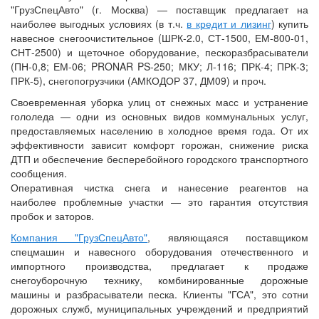
"ГрузСпецАвто" (г. Москва) — поставщик предлагает на
наиболее выгодных условиях (в т.ч.
в кредит и лизинг
) купить
навесное снегоочистительное (ШРК-2.0, СТ-1500, ЕМ-800-01,
СНТ-2500) и щеточное оборудование, пескоразбрасыватели
(ПН-0,8; ЕМ-06; PRONAR PS-250; МКУ; Л-116; ПРК-4; ПРК-3;
ПРК-5), снегопогрузчики (АМКОДОР 37, ДМ09) и проч.
Своевременная уборка улиц от снежных масс и устранение
гололеда — одни из основных видов коммунальных услуг,
предоставляемых населению в холодное время года. От их
эффективности зависит комфорт горожан, снижение риска
ДТП и обеспечение бесперебойного городского транспортного
сообщения.
Оперативная чистка снега и нанесение реагентов на
наиболее проблемные участки — это гарантия отсутствия
пробок и заторов.
Компания "ГрузСпецАвто"
, являющаяся поставщиком
спецмашин и навесного оборудования отечественного и
импортного производства, предлагает к продаже
снегоуборочную технику, комбинированные дорожные
машины и разбрасыватели песка. Клиенты "ГСА", это сотни
дорожных служб, муниципальных учреждений и предприятий