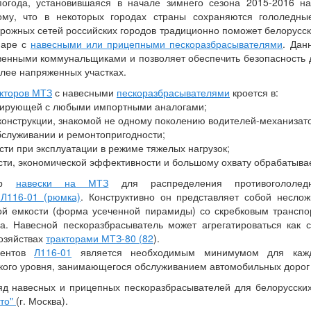
огода, установившаяся в начале зимнего сезона 2015-2016 н
ому, что в некоторых городах страны сохраняются гололедн
рожных сетей российских городов традиционно поможет белорусс
паре с
навесными или прицепными пескоразбрасывателями
. Дан
венными коммунальщиками и позволяет обеспечить безопасность
лее напряженных участках.
акторов МТЗ
с навесными
пескоразбрасывателями
кроется в:
урирующей с любыми импортными аналогами;
 конструкции, знакомой не одному поколению водителей-механизат
обслуживании и ремонтопригодности;
сти при эксплуатации в режиме тяжелых нагрузок;
сти, экономической эффективности и большому охвату обрабатыв
мер
навески на МТЗ
для распределения противогололе
 Л116-01 (рюмка)
. Конструктивно он представляет собой несло
ой емкости (форма усеченной пирамиды) со скребковым транспо
а. Навесной пескоразбрасыватель может агрегатироваться как 
озяйствах
тракторами МТЗ-80 (82
).
гентов
Л116-01
является необходимым минимумом для кажд
ского уровня, занимающегося обслуживанием автомобильных дорог
д навесных и прицепных пескоразбрасывателей для белорусских 
вто"
(г. Москва).