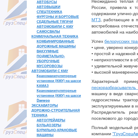
Неожиданно теплая п
АВТОБУСЫ
АВТОВЫШКИ
России, привела к т
СПЕЦТЕХНИКА
содержании улично-до
ФУРГОНЫ И БОРТОВЫЕ
МТЗ
, работающие в 
СЕДЕЛЬНЫЕ ТЯГАЧИ
востребована отечест
АВТОМОБИЛИ С КМУ
САМОСВАЛЫ
автомобилей на наибо
КОММУНАЛЬНАЯ ТЕХНИКА
Успех
белорусских тр
КОМБИНИРОВАННЫЕ
ДОРОЖНЫЕ МАШИНЫ
• цене, уверено конк
ВАКУУМНЫЕ
• простой и надежной
ПОДМЕТАЛЬНО-
• неприхотливости в 
УБОРОЧНЫЕ
• удивительной живуче
МУСОРОВОЗЫ
АВТОМОБИЛИ С КМУ
• высокой маневренно
Краноманипуляторные
установки (КМУ) на шасси
Характерный при
КАМАЗ
пескоразбрасыватель
Краноманипуляторные
машину в виде сварн
установки (КМУ) на шасси
гидросистемы трактор
Daewoo
ЭКСКАВАТОРЫ
эксплуатируемыми в х
ДОРОЖНО-СТРОИТЕЛЬНАЯ
Распределитель реа
ТЕХНИКА
поселкового до город
АВТОГРЕЙДЕРЫ
БУЛЬДОЗЕРЫ
Полный модельный ря
БУРИЛЬНО-КРАНОВЫЕ
компании
"ГрузСпецА
МАШИНЫ