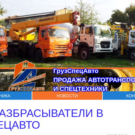
ГрузСпецАвто
ПРОДАЖА АВТОТРАНСП
И СПЕЦТЕХНИКИ
ХНИКА
НОВОСТИ
КОН
АЗБРАСЫВАТЕЛИ В
ЕЦАВТО