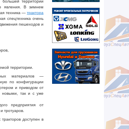
а большей территории
ые явления. В зимнем
кая техника —
трактора
ная спецтехника очень
 движения пешеходов и
оров,
аемой территории.
дных материалов —
жную по конфигурации
ртером и приводом от
с новыми, так и с уже
ого предприятия от
 и тротуаров.
тракторов доступен в