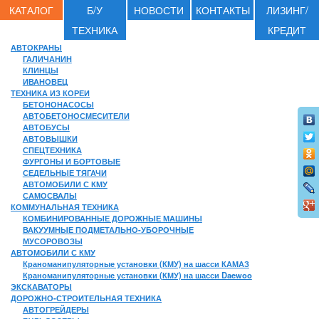
КАТАЛОГ
Б/У
НОВОСТИ
КОНТАКТЫ
ЛИЗИНГ/
ТЕХНИКА
КРЕДИТ
АВТОКРАНЫ
ГАЛИЧАНИН
КЛИНЦЫ
ИВАНОВЕЦ
ТЕХНИКА ИЗ КОРЕИ
БЕТОНОНАСОСЫ
АВТОБЕТОНОСМЕСИТЕЛИ
АВТОБУСЫ
АВТОВЫШКИ
СПЕЦТЕХНИКА
ФУРГОНЫ И БОРТОВЫЕ
СЕДЕЛЬНЫЕ ТЯГАЧИ
АВТОМОБИЛИ С КМУ
САМОСВАЛЫ
КОММУНАЛЬНАЯ ТЕХНИКА
КОМБИНИРОВАННЫЕ ДОРОЖНЫЕ МАШИНЫ
ВАКУУМНЫЕ ПОДМЕТАЛЬНО-УБОРОЧНЫЕ
МУСОРОВОЗЫ
АВТОМОБИЛИ С КМУ
Краноманипуляторные установки (КМУ) на шасси КАМАЗ
Краноманипуляторные установки (КМУ) на шасси Daewoo
ЭКСКАВАТОРЫ
ДОРОЖНО-СТРОИТЕЛЬНАЯ ТЕХНИКА
АВТОГРЕЙДЕРЫ