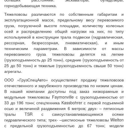
горнодобывающая техника.
Тяжеловозы различаются по собственным габаритам и
эксплуатационной массе, предельному весу перевозимого
груза, погрузочной высоте площадки, количеству колесных
осей и распределению общей нагрузки на них, по типу
используемой в конструкции трала подвески (гидравлическая,
рессорная, безрессорная, пневматическая), и иным
техническим параметрам. В зависимости от массы
перевозимого груза тяжеловозы делятся на легкие
(грузоподъемность до 25 тонн), средние (грузоподъемность от
25 до 50 тонн) и тяжелые (грузоподъемность свыше 50 тонн)
агрегаты.
ООО «ГрузСпецАвто» осуществляет продажу тяжеловозов
отечественного и зарубежного производства по низким ценам.
В нашей компании доступны под заказ низкорамные и
модульные тяжеловозы Faymonville с грузоподъемностью от
33 до 196 тонн; спецтехника Kassbohrer с первой подъемной
осью и величиной раздвижения 6 метров; двух- – пятиосные
тралы TSR с самоустанавливающимися осями
гидравлического типа; трех- –шестиосные тяжеловозы Wielton
с предельной грузоподъемностью до 67 тонн; модели