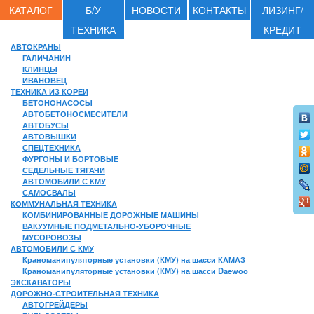
КАТАЛОГ
Б/У
НОВОСТИ
КОНТАКТЫ
ЛИЗИНГ/
ТЕХНИКА
КРЕДИТ
АВТОКРАНЫ
ГАЛИЧАНИН
КЛИНЦЫ
ИВАНОВЕЦ
ТЕХНИКА ИЗ КОРЕИ
БЕТОНОНАСОСЫ
АВТОБЕТОНОСМЕСИТЕЛИ
АВТОБУСЫ
АВТОВЫШКИ
СПЕЦТЕХНИКА
ФУРГОНЫ И БОРТОВЫЕ
СЕДЕЛЬНЫЕ ТЯГАЧИ
АВТОМОБИЛИ С КМУ
САМОСВАЛЫ
КОММУНАЛЬНАЯ ТЕХНИКА
КОМБИНИРОВАННЫЕ ДОРОЖНЫЕ МАШИНЫ
ВАКУУМНЫЕ ПОДМЕТАЛЬНО-УБОРОЧНЫЕ
МУСОРОВОЗЫ
АВТОМОБИЛИ С КМУ
Краноманипуляторные установки (КМУ) на шасси КАМАЗ
Краноманипуляторные установки (КМУ) на шасси Daewoo
ЭКСКАВАТОРЫ
ДОРОЖНО-СТРОИТЕЛЬНАЯ ТЕХНИКА
АВТОГРЕЙДЕРЫ