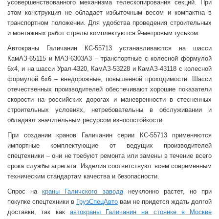
усовершенствованного механизма телескопирования секций. При
этом конструкция не обладает избыточным весом и компактна в
транспортном положении. Для удобства проведения строительных
и монтажных работ стрелы комплектуются 9-метровым гуськом.
Автокраны Галичанин КС-55713 устанавливаются на шасси
КамАЗ-65115 и МАЗ-6303А3 – транспортные с колесной формулой
6
x
4, и на шасси Урал-4320, КамАЗ-53228 и КамАЗ-43118 с колесной
формулой 6
x
6 – внедорожные, повышенной проходимости. Шасси
отечественных производителей обеспечивают хорошие показатели
скорости на российских дорогах и маневренности в стесненных
строительных условиях, нетребовательны в обслуживании и
обладают значительным ресурсом износостойкости.
При создании кранов Галичанин серии КС-55713 применяются
импортные комплектующие от ведущих производителей
спецтехники – они не требуют ремонта или замены в течение всего
срока службы агрегата. Изделия соответствуют всем современным
техническим стандартам качества и безопасности.
Спрос на
краны Галичского завода
неуклонно растет, но при
покупке спецтехники в
ГрузСпецАвто
вам не придется ждать долгой
доставки, так как
автокраны Галичанин на стоянке в Москве