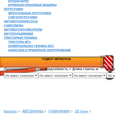
БУЛЬДОЗЕРЫ
БУРИЛЬНО-КРАНОВЫЕ МАШИНЫ
ПОГРУЗЧИКИ
ФРОНТАЛЬНЫЕ ПОГРУЗЧИКИ
СНЕГОПОГРУЗЧИКИ
АВТОБЕТОНОНАСОСЫ
САМОСВАЛЫ
АВТОБЕТОНОСМЕСИТЕЛИ
АВТОПОДЪЕМНИКИ
ТРАКТОРНАЯ ТЕХНИКА
ТРАКТОРЫ МТЗ
КОММУНАЛЬНАЯ ТЕХНИКА МТЗ
НАВЕСНОЕ И ПРИЦЕПНОЕ ОБОРУДОВАНИЕ
Производитель
Грузоподъёмность, т
Длина стрелы, м
Коле
Каталог
>
АВТОКРАНЫ
>
ГАЛИЧАНИН
>
25 тонн
>