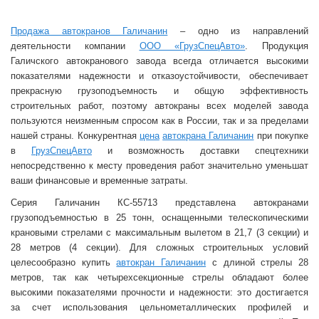
Продажа автокранов Галичанин
– одно из направлений
деятельности компании
ООО «ГрузСпецАвто»
. Продукция
Галичского автокранового завода всегда отличается высокими
показателями надежности и отказоустойчивости, обеспечивает
прекрасную грузоподъемность и общую эффективность
строительных работ, поэтому автокраны всех моделей завода
пользуются неизменным спросом как в России, так и за пределами
нашей страны. Конкурентная
цена
автокрана Галичанин
при покупке
в
ГрузСпецАвто
и возможность доставки спецтехники
непосредственно к месту проведения работ значительно уменьшат
ваши финансовые и временные затраты.
Серия Галичанин КС-55713 представлена автокранами
грузоподъемностью в 25 тонн, оснащенными телескопическими
крановыми стрелами с максимальным вылетом в 21,7 (3 секции) и
28 метров (4 секции). Для сложных строительных условий
целесообразно купить
автокран Галичанин
с длиной стрелы 28
метров, так как четырехсекционные стрелы обладают более
высокими показателями прочности и надежности: это достигается
за счет использования цельнометаллических профилей и