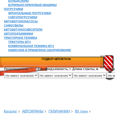
БУЛЬДОЗЕРЫ
БУРИЛЬНО-КРАНОВЫЕ МАШИНЫ
ПОГРУЗЧИКИ
ФРОНТАЛЬНЫЕ ПОГРУЗЧИКИ
СНЕГОПОГРУЗЧИКИ
АВТОБЕТОНОНАСОСЫ
САМОСВАЛЫ
АВТОБЕТОНОСМЕСИТЕЛИ
АВТОПОДЪЕМНИКИ
ТРАКТОРНАЯ ТЕХНИКА
ТРАКТОРЫ МТЗ
КОММУНАЛЬНАЯ ТЕХНИКА МТЗ
НАВЕСНОЕ И ПРИЦЕПНОЕ ОБОРУДОВАНИЕ
Производитель
Грузоподъёмность, т
Длина стрелы, м
Коле
Каталог
>
АВТОКРАНЫ
>
ГАЛИЧАНИН
>
80 тонн
>