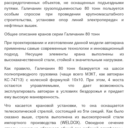
рассредоточенных объектов, не оснащенных подъездными
путями. Галичанин грузоподъемностью 80 тонн пользуется
особым спросом при проведении крупномасштабного
строительства, установке опор линий электропередач и
нефтяных вышек.
Общее описание кранов серии Галичанин 80 тонн
При проектировании и изготовлении данной модели автокрана
применены самые современные технологии и инновационный
подход. Несущие элементы крана выполнены из
высокакачественной стали, стойкой к значительным нагрузкам.
Как правило, Галичанин 80 тонн базируется на шасси
полноприводного грузовика (чаще всего МЗКТ, как автокран
КС-74713) с колесной формулой 10x10. При этом, 4 моста
остаются управляемыми, что дает возможность
эксплуатировать автокран в условиях бездорожья и придает
ему высокую маневренность.
Что касается крановой установки, то она оснащается
телескопической стрелой, состоящей из 5ти секций. Как было
сказано выше, стрела выполнена из высокопрочной стали
импортного производства (WELDOX). Овоидное сечение
стрелы несколько облегчает общий вес рабочей платформы,