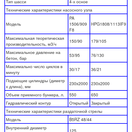
Тип шасси
4-х осное
Технические характеристики насосного узла
PA
Модель
1506/909
HPG1808/1113IF9
F8
Максимальная теоретическая
150/90
179/105
производительность, м3/ч
Максимальное давление на
53/95
76/130
бетон, бар
Максимально число циклов в
30/17
36/21
минуту
Подающие цилиндры (диметр
230x2000
230x2000
х длина), мм
Объем приемного бункера, л.
550
650
Гидравлический контур
Открытый
Закрытый
Технические характеристики раздаточной стрелы
Модель
B5RZ 48/44
Внутренний диаметр
125