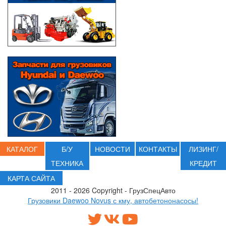
КАТАЛОГ
Б/У
НОВОСТИ
КОНТАКТЫ
ЛИЗИНГ/
ТЕХНИКА
КРЕДИТ
КАРТА САЙТА
2011 - 2026 Copyright - ГрузСпецАвто
Грузовики Daewoo Novus с кму, автобетононасосы!