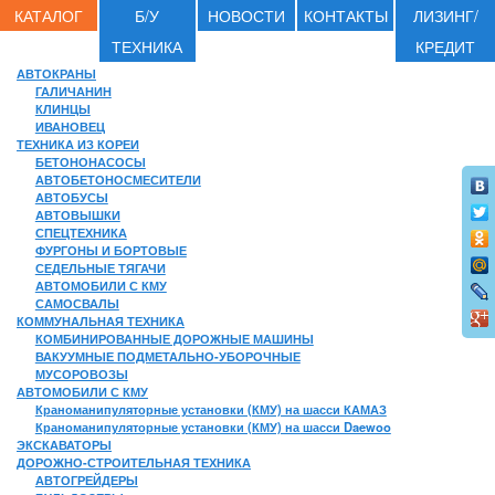
КАТАЛОГ
Б/У
НОВОСТИ
КОНТАКТЫ
ЛИЗИНГ/
ТЕХНИКА
КРЕДИТ
АВТОКРАНЫ
ГАЛИЧАНИН
КЛИНЦЫ
ИВАНОВЕЦ
ТЕХНИКА ИЗ КОРЕИ
БЕТОНОНАСОСЫ
АВТОБЕТОНОСМЕСИТЕЛИ
АВТОБУСЫ
АВТОВЫШКИ
СПЕЦТЕХНИКА
ФУРГОНЫ И БОРТОВЫЕ
СЕДЕЛЬНЫЕ ТЯГАЧИ
АВТОМОБИЛИ С КМУ
САМОСВАЛЫ
КОММУНАЛЬНАЯ ТЕХНИКА
КОМБИНИРОВАННЫЕ ДОРОЖНЫЕ МАШИНЫ
ВАКУУМНЫЕ ПОДМЕТАЛЬНО-УБОРОЧНЫЕ
МУСОРОВОЗЫ
АВТОМОБИЛИ С КМУ
Краноманипуляторные установки (КМУ) на шасси КАМАЗ
Краноманипуляторные установки (КМУ) на шасси Daewoo
ЭКСКАВАТОРЫ
ДОРОЖНО-СТРОИТЕЛЬНАЯ ТЕХНИКА
АВТОГРЕЙДЕРЫ