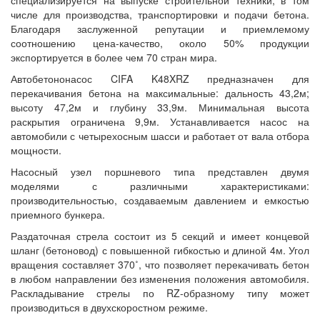
специализируется на выпуске строительной техники, в том
числе для производства, транспортировки и подачи бетона.
Благодаря заслуженной репутации и приемлемому
соотношению цена-качество, около 50% продукции
экспортируется в более чем 70 стран мира.
Автобетононасос CIFA K48XRZ предназначен для
перекачивания бетона на максимальные: дальность 43,2м;
высоту 47,2м и глубину 33,9м. Минимальная высота
раскрытия ограничена 9,9м. Устанавливается насос на
автомобили с четырехосным шасси и работает от вала отбора
мощности.
Насосный узел поршневого типа представлен двумя
моделями с различными характеристиками:
производительностью, создаваемым давлением и емкостью
приемного бункера.
Раздаточная стрела состоит из 5 секций и имеет концевой
шланг (бетоновод) с повышенной гибкостью и длиной 4м. Угол
вращения составляет 370˚, что позволяет перекачивать бетон
в любом направлении без изменения положения автомобиля.
Раскладывание стрелы по RZ-образному типу может
производиться в двухскоростном режиме.