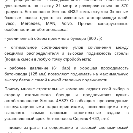
досягаемость на высоту 31 метр и разворачиваться на 370
градусов. Бетононасос Sermac 4R32 комплектуется 3х-осным
базовым шасси одного из известных автопроизводителей:
Iveco, Mercedes, MAN, Volvo. Прочие конструктивные
особенности автобетононасоса:
- увеличенный объем приемного бункера (600 л);
- оптимальное соотношение углов сочленения между
секциями распределителя и высокая подвижность стрелы
(подача смеси в любую точку стройобъекта;
- рабочее давление (61 бар) и хорошая проходимость
бетоновода (125 мм) позволяют поднимать на максимальную
высоту бетон с самой низкой степенью подвижности.
Почему многие строительные компании отдают свой выбор в
сторону итальянского бренда и предпочитают купить
автобетононасос Sermac 4R32? Он обладает превосходными
эксплуатационными характеристиками, позволяющими ему
выполнять самые сложные строительные задачи в
установленный срок. Бетононасос Сермак 4R32, это:
- низкие затраты на содержание и высокий экономический