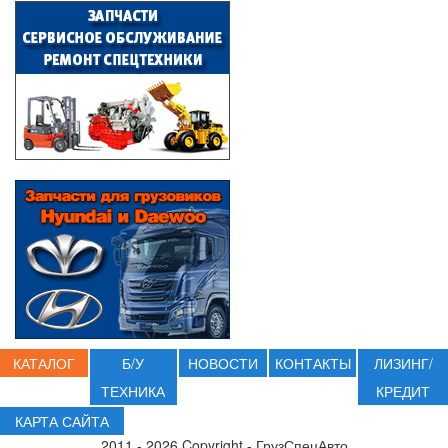
КАТАЛОГ
Б/У
НОВОСТИ
КОНТАКТЫ
ЛИЗИНГ/
ТЕХНИКА
КРЕДИТ
КАРТА САЙТА
2011 - 2026 Copyright - ГрузСпецАвто