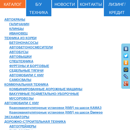
КАТАЛОГ
Б/У
НОВОСТИ
КОНТАКТЫ
ЛИЗИНГ/
ТЕХНИКА
КРЕДИТ
АВТОКРАНЫ
ГАЛИЧАНИН
КЛИНЦЫ
ИВАНОВЕЦ
ТЕХНИКА ИЗ КОРЕИ
БЕТОНОНАСОСЫ
АВТОБЕТОНОСМЕСИТЕЛИ
АВТОБУСЫ
АВТОВЫШКИ
СПЕЦТЕХНИКА
ФУРГОНЫ И БОРТОВЫЕ
СЕДЕЛЬНЫЕ ТЯГАЧИ
АВТОМОБИЛИ С КМУ
САМОСВАЛЫ
КОММУНАЛЬНАЯ ТЕХНИКА
КОМБИНИРОВАННЫЕ ДОРОЖНЫЕ МАШИНЫ
ВАКУУМНЫЕ ПОДМЕТАЛЬНО-УБОРОЧНЫЕ
МУСОРОВОЗЫ
АВТОМОБИЛИ С КМУ
Краноманипуляторные установки (КМУ) на шасси КАМАЗ
Краноманипуляторные установки (КМУ) на шасси Daewoo
ЭКСКАВАТОРЫ
ДОРОЖНО-СТРОИТЕЛЬНАЯ ТЕХНИКА
АВТОГРЕЙДЕРЫ