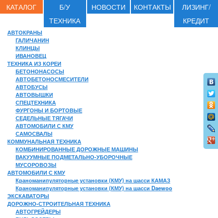
КАТАЛОГ
Б/У
НОВОСТИ
КОНТАКТЫ
ЛИЗИНГ/
ТЕХНИКА
КРЕДИТ
АВТОКРАНЫ
ГАЛИЧАНИН
КЛИНЦЫ
ИВАНОВЕЦ
ТЕХНИКА ИЗ КОРЕИ
БЕТОНОНАСОСЫ
АВТОБЕТОНОСМЕСИТЕЛИ
АВТОБУСЫ
АВТОВЫШКИ
СПЕЦТЕХНИКА
ФУРГОНЫ И БОРТОВЫЕ
СЕДЕЛЬНЫЕ ТЯГАЧИ
АВТОМОБИЛИ С КМУ
САМОСВАЛЫ
КОММУНАЛЬНАЯ ТЕХНИКА
КОМБИНИРОВАННЫЕ ДОРОЖНЫЕ МАШИНЫ
ВАКУУМНЫЕ ПОДМЕТАЛЬНО-УБОРОЧНЫЕ
МУСОРОВОЗЫ
АВТОМОБИЛИ С КМУ
Краноманипуляторные установки (КМУ) на шасси КАМАЗ
Краноманипуляторные установки (КМУ) на шасси Daewoo
ЭКСКАВАТОРЫ
ДОРОЖНО-СТРОИТЕЛЬНАЯ ТЕХНИКА
АВТОГРЕЙДЕРЫ