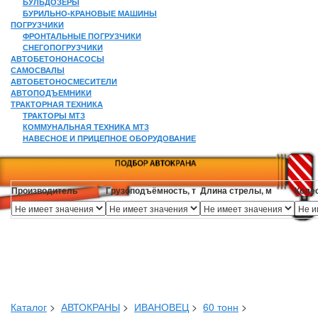
БУЛЬДОЗЕРЫ
БУРИЛЬНО-КРАНОВЫЕ МАШИНЫ
ПОГРУЗЧИКИ
ФРОНТАЛЬНЫЕ ПОГРУЗЧИКИ
СНЕГОПОГРУЗЧИКИ
АВТОБЕТОНОНАСОСЫ
САМОСВАЛЫ
АВТОБЕТОНОСМЕСИТЕЛИ
АВТОПОДЪЕМНИКИ
ТРАКТОРНАЯ ТЕХНИКА
ТРАКТОРЫ МТЗ
КОММУНАЛЬНАЯ ТЕХНИКА МТЗ
НАВЕСНОЕ И ПРИЦЕПНОЕ ОБОРУДОВАНИЕ
Производитель
Грузоподъёмность, т
Длина стрелы, м
Коле
Каталог
>
АВТОКРАНЫ
>
ИВАНОВЕЦ
>
60 тонн
>