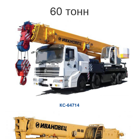
60 тонн
КС-64714