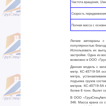
Частота вращения, 1/м
Скорость передвижения 
Полная масса с основно
Легкие автокраны с
популярностью благод
Использовать их выго
застройке. Одна из в
возможно в ООО «Гру
Данная модель с зап
метр. КС-45719-5А ос
метра, устанавливае
подъема грузов состав
метров. КС-45719-5А 
более 6 тонн. Вылет с
В ООО «ГрузСпецАвто
346. Масса крана со 