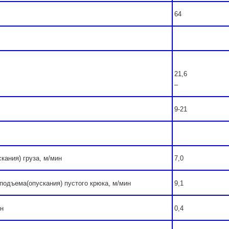
64
21,6
–
9-21
кания) груза, м/мин
7,0
подъема(опускания) пустого крюка, м/мин
9,1
ин
0,4