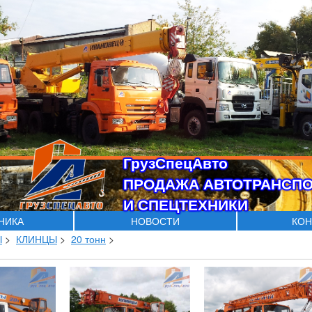
ГрузСпецАвто
ПРОДАЖА АВТОТРАНСП
И СПЕЦТЕХНИКИ
ХНИКА
НОВОСТИ
КОН
Ы
>
КЛИНЦЫ
>
20 тонн
>