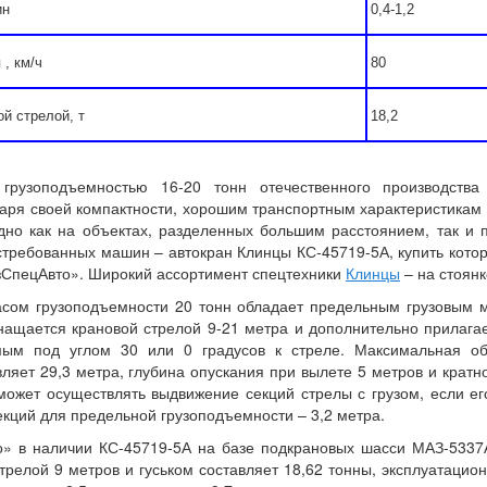
ин
0,4-1,2
, км/ч
80
й стрелой, т
18,2
 грузоподъемностью 16-20 тонн отечественного производства
аря своей компактности, хорошим транспортным характеристикам 
дно как на объектах, разделенных большим расстоянием, так и 
остребованных машин – автокран Клинцы КС-45719-5А, купить кото
зСпецАвто». Широкий ассортимент спецтехники
Клинцы
– на стоянк
асом грузоподъемности 20 тонн обладает предельным грузовым 
нащается крановой стрелой 9-21 метра и дополнительно прилаг
мым под углом 30 или 0 градусов к стреле. Максимальная о
ляет 29,3 метра, глубина опускания при вылете 5 метров и кратн
может осуществлять выдвижение секций стрелы с грузом, если ег
екций для предельной грузоподъемности – 3,2 метра.
» в наличии КС-45719-5А на базе подкрановых шасси МАЗ-5337
стрелой 9 метров и гуськом составляет 18,62 тонны, эксплуатацио