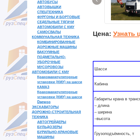
АВТОБУСЫ
АВТОВЫШКИ
СПЕЦТЕХНИКА
ФУРГОНЫ И БОРТОВЫЕ
СЕДЕЛЬНЫЕ ТЯГАЧИ
АВТОМОБИЛИ С КМУ
Цена:
Узнать 
САМОСВАЛЫ
КОММУНАЛЬНАЯ ТЕХНИКА
КОМБИНИРОВАННЫЕ
ДОРОЖНЫЕ МАШИНЫ
ВАКУУМНЫЕ
ПОДМЕТАЛЬНО-
УБОРОЧНЫЕ
МУСОРОВОЗЫ
Шасси
АВТОМОБИЛИ С КМУ
Краноманипуляторные
установки (КМУ) на шасси
Кабина
КАМАЗ
Краноманипуляторные
установки (КМУ) на шасси
Габариты крана в тран
Daewoo
– длина
ЭКСКАВАТОРЫ
ДОРОЖНО-СТРОИТЕЛЬНАЯ
– ширина
ТЕХНИКА
–высота
АВТОГРЕЙДЕРЫ
БУЛЬДОЗЕРЫ
БУРИЛЬНО-КРАНОВЫЕ
Грузоподъёмность, т
МАШИНЫ