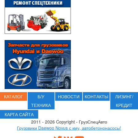
КАТАЛОГ
Б/У
НОВОСТИ
КОНТАКТЫ
ЛИЗИНГ/
ТЕХНИКА
КРЕДИТ
КАРТА САЙТА
2011 - 2026 Copyright - ГрузСпецАвто
Грузовики Daewoo Novus с кму, автобетононасосы!