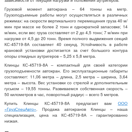
зависимости от текущей нагрузки и положения аутригеров.
Грузовой момент автокрана – 64 тонны на метр.
Грузоподъемные работы могут осуществляться в различных
режимах: на скорости вертикального перемещения груза 40 м/
мин при массе не более 2 тонн и однократной запасовке; 14
м/мин, если вес груза составляет от 2 до 4,5 тонн; 7 м/мин при
нагрузке от 4,5 до 20 тонн. Время полного выдвижения секций
КС-45719-8А составляет 40 секунд. Устойчивость в работе
крановой установки достигается за счет большого контура
опоры откидных аутригеров – 5,25 x 5,8 метра.
Клинцы КС-45719-8А – компактный для своей категории
грузоподъемности автокран. Его эксплуатационные габариты
составляют: 11,06 метра – длина, 2,5 метра – ширина, 3,64
метра – высота. Вес установки со стрелой и дополнительным
гуськом – 19,55 тонны. Развиваемся собственная скорость –
50 километров в час, поворотный радиус – всего 5 метров.
Купить Клинцы КС-45719-8А предлагает вам
ООО
«ГрузСпецАвто»
. Продажа автокранов Клинцы – наша
специализация, цена на КС-45719-8А – гарантированно
низкая.