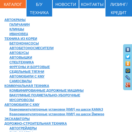
КАТАЛОГ
Б/У
НОВОСТИ
КОНТАКТЫ
ЛИЗИНГ/
ТЕХНИКА
КРЕДИТ
АВТОКРАНЫ
ГАЛИЧАНИН
КЛИНЦЫ
ИВАНОВЕЦ
ТЕХНИКА ИЗ КОРЕИ
БЕТОНОНАСОСЫ
АВТОБЕТОНОСМЕСИТЕЛИ
АВТОБУСЫ
АВТОВЫШКИ
СПЕЦТЕХНИКА
ФУРГОНЫ И БОРТОВЫЕ
СЕДЕЛЬНЫЕ ТЯГАЧИ
АВТОМОБИЛИ С КМУ
САМОСВАЛЫ
КОММУНАЛЬНАЯ ТЕХНИКА
КОМБИНИРОВАННЫЕ ДОРОЖНЫЕ МАШИНЫ
ВАКУУМНЫЕ ПОДМЕТАЛЬНО-УБОРОЧНЫЕ
МУСОРОВОЗЫ
АВТОМОБИЛИ С КМУ
Краноманипуляторные установки (КМУ) на шасси КАМАЗ
Краноманипуляторные установки (КМУ) на шасси Daewoo
ЭКСКАВАТОРЫ
ДОРОЖНО-СТРОИТЕЛЬНАЯ ТЕХНИКА
АВТОГРЕЙДЕРЫ