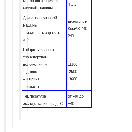
Колесная формула
4 х 2
базовой машины
Двигатель базовой
дизельный
машины:
КамАЗ-740,
– модель, мощность,
240
л./с.
Габариты крана в
транспортном
положении, м:
11100
– длина
2500
– ширина
3600
– высота
Температура
от -40 до
эксплуатации, град. С
+40