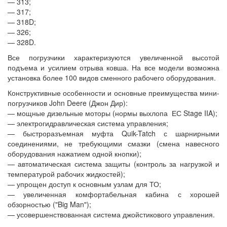
— 313;
— 317;
— 318D;
— 326;
— 328D.
Все погрузчики характеризуются увеличенной высотой
подъема и усилием отрыва ковша. На все модели возможна
установка более 100 видов сменного рабочего оборудования.
Конструктивные особенности и основные преимущества мини-
погрузчиков John Deere (Джон Дир):
— мощные дизельные моторы (нормы выхлопа ЕС Stage IIA);
— электрогидравлическая система управления;
— быстроразъемная муфта Quik-Tatch с шарнирными
соединениями, не требующими смазки (смена навесного
оборудования нажатием одной кнопки);
— автоматическая система защиты (контроль за нагрузкой и
температурой рабочих жидкостей);
— упрощен доступ к основным узлам для ТО;
— увеличенная комфортабельная кабина с хорошей
обзорностью ("Big Man");
— усовершенствованная система джойстикового управления.