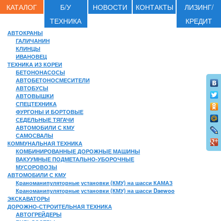
КАТАЛОГ
Б/У
НОВОСТИ
КОНТАКТЫ
ЛИЗИНГ/
ТЕХНИКА
КРЕДИТ
АВТОКРАНЫ
ГАЛИЧАНИН
КЛИНЦЫ
ИВАНОВЕЦ
ТЕХНИКА ИЗ КОРЕИ
БЕТОНОНАСОСЫ
АВТОБЕТОНОСМЕСИТЕЛИ
АВТОБУСЫ
АВТОВЫШКИ
СПЕЦТЕХНИКА
ФУРГОНЫ И БОРТОВЫЕ
СЕДЕЛЬНЫЕ ТЯГАЧИ
АВТОМОБИЛИ С КМУ
САМОСВАЛЫ
КОММУНАЛЬНАЯ ТЕХНИКА
КОМБИНИРОВАННЫЕ ДОРОЖНЫЕ МАШИНЫ
ВАКУУМНЫЕ ПОДМЕТАЛЬНО-УБОРОЧНЫЕ
МУСОРОВОЗЫ
АВТОМОБИЛИ С КМУ
Краноманипуляторные установки (КМУ) на шасси КАМАЗ
Краноманипуляторные установки (КМУ) на шасси Daewoo
ЭКСКАВАТОРЫ
ДОРОЖНО-СТРОИТЕЛЬНАЯ ТЕХНИКА
АВТОГРЕЙДЕРЫ