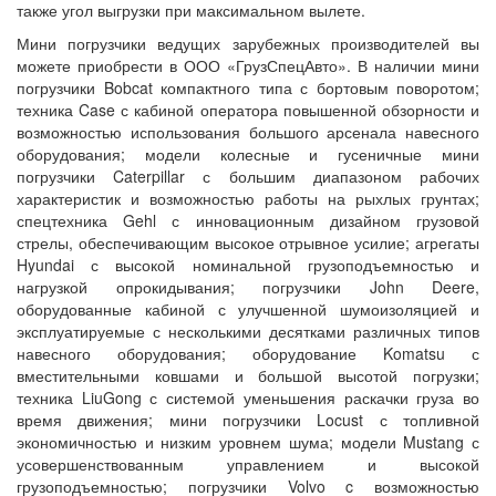
также угол выгрузки при максимальном вылете.
Мини погрузчики ведущих зарубежных производителей вы
можете приобрести в ООО «ГрузСпецАвто». В наличии мини
погрузчики Bobcat компактного типа с бортовым поворотом;
техника Case с кабиной оператора повышенной обзорности и
возможностью использования большого арсенала навесного
оборудования; модели колесные и гусеничные мини
погрузчики Caterpillar с большим диапазоном рабочих
характеристик и возможностью работы на рыхлых грунтах;
спецтехника Gehl с инновационным дизайном грузовой
стрелы, обеспечивающим высокое отрывное усилие; агрегаты
Hyundai с высокой номинальной грузоподъемностью и
нагрузкой опрокидывания; погрузчики John Deere,
оборудованные кабиной с улучшенной шумоизоляцией и
эксплуатируемые с несколькими десятками различных типов
навесного оборудования; оборудование Komatsu с
вместительными ковшами и большой высотой погрузки;
техника LiuGong с системой уменьшения раскачки груза во
время движения; мини погрузчики Locust с топливной
экономичностью и низким уровнем шума; модели Mustang с
усовершенствованным управлением и высокой
грузоподъемностью; погрузчики Volvo c возможностью