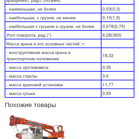
вращения), рад/с (об/мин):
- наименьшая, не более
0,03(0,3)
- наибольшая, с грузом, не менее
0,15(1,5)
- наибольшая с гуськом и грузом, не более
0,078(0,75)
Угол поворота, рад (°)
6,28(360)
Масса крана и его основных частей, т:
- конструктивная масса крана в
18,32
транспортном положении
- масса противовеса
0,35
- масса стрелы
3,0
- масса крановой установки
11,77
- масса гуська
0,55
Похожие товары