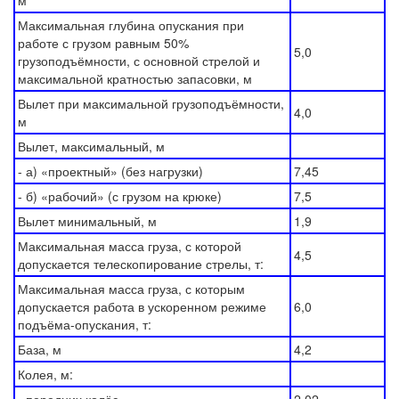
м
Максимальная глубина опускания при
работе с грузом равным 50%
5,0
грузоподъёмности, с основной стрелой и
максимальной кратностью запасовки, м
Вылет при максимальной грузоподъёмности,
4,0
м
Вылет, максимальный, м
- а) «проектный» (без нагрузки)
7,45
- б) «рабочий» (с грузом на крюке)
7,5
Вылет минимальный, м
1,9
Максимальная масса груза, с которой
4,5
допускается телескопирование стрелы, т:
Максимальная масса груза, с которым
допускается работа в ускоренном режиме
6,0
подъёма-опускания, т:
База, м
4,2
Колея, м: