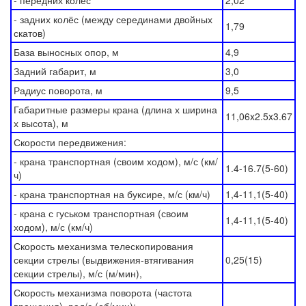
- передних колёс
2,02
- задних колёс (между серединами двойных
1,79
скатов)
База выносных опор, м
4,9
Задний габарит, м
3,0
Радиус поворота, м
9,5
Габаритные размеры крана (длина х ширина
11,06x2.5x3.67
х высота), м
Скорости передвижения:
- крана транспортная (своим ходом), м/с (км/
1.4-16.7(5-60)
ч)
- крана транспортная на буксире, м/с (км/ч)
1,4-11,1(5-40)
- крана с гуськом транспортная (своим
1,4-11,1(5-40)
ходом), м/с (км/ч)
Скорость механизма телескопирования
секции стрелы (выдвижения-втягивания
0,25(15)
секции стрелы), м/с (м/мин),
Скорость механизма поворота (частота