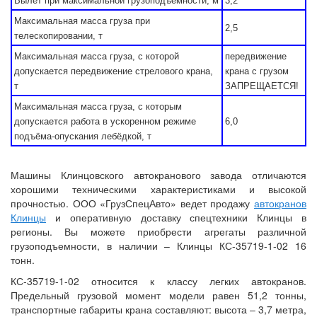
Вылет при максимальной грузоподъёмности, м
3,2
Максимальная масса груза при
2,5
телескопировании, т
Максимальная масса груза, с которой
передвижение
допускается передвижение стрелового крана,
крана с грузом
т
ЗАПРЕЩАЕТСЯ!
Максимальная масса груза, с которым
допускается работа в ускоренном режиме
6,0
подъёма-опускания лебёдкой, т
Машины Клинцовского автокранового завода отличаются
хорошими техническими характеристиками и высокой
прочностью. ООО «ГрузСпецАвто» ведет продажу
автокранов
Клинцы
и оперативную доставку спецтехники Клинцы в
регионы. Вы можете приобрести агрегаты различной
грузоподъемности, в наличии – Клинцы КС-35719-1-02 16
тонн.
КС-35719-1-02 относится к классу легких автокранов.
Предельный грузовой момент модели равен 51,2 тонны,
транспортные габариты крана составляют: высота – 3,7 метра,