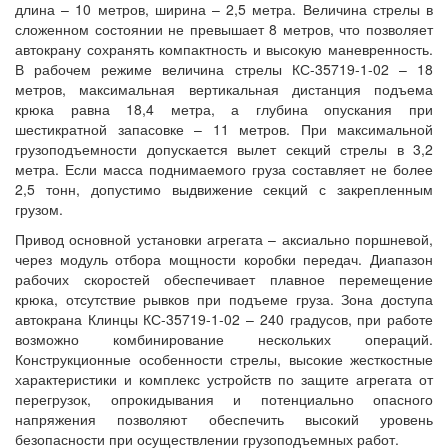
длина – 10 метров, ширина – 2,5 метра. Величина стрелы в
сложенном состоянии не превышает 8 метров, что позволяет
автокрану сохранять компактность и высокую маневренность.
В рабочем режиме величина стрелы КС-35719-1-02 – 18
метров, максимальная вертикальная дистанция подъема
крюка равна 18,4 метра, а глубина опускания при
шестикратной запасовке – 11 метров. При максимальной
грузоподъемности допускается вылет секций стрелы в 3,2
метра. Если масса поднимаемого груза составляет не более
2,5 тонн, допустимо выдвижение секций с закрепленным
грузом.
Привод основной установки агрегата – аксиально поршневой,
через модуль отбора мощности коробки передач. Диапазон
рабочих скоростей обеспечивает плавное перемещение
крюка, отсутствие рывков при подъеме груза. Зона доступа
автокрана Клинцы КС-35719-1-02 – 240 градусов, при работе
возможно комбинирование нескольких операций.
Конструкционные особенности стрелы, высокие жесткостные
характеристики и комплекс устройств по защите агрегата от
перегрузок, опрокидывания и потенциально опасного
напряжения позволяют обеспечить высокий уровень
безопасности при осуществлении грузоподъемных работ.