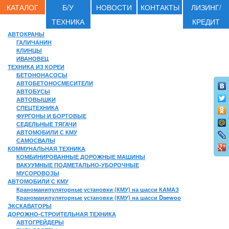
КАТАЛОГ
Б/У
НОВОСТИ
КОНТАКТЫ
ЛИЗИНГ/
ТЕХНИКА
КРЕДИТ
АВТОКРАНЫ
ГАЛИЧАНИН
КЛИНЦЫ
ИВАНОВЕЦ
ТЕХНИКА ИЗ КОРЕИ
БЕТОНОНАСОСЫ
АВТОБЕТОНОСМЕСИТЕЛИ
АВТОБУСЫ
АВТОВЫШКИ
СПЕЦТЕХНИКА
ФУРГОНЫ И БОРТОВЫЕ
СЕДЕЛЬНЫЕ ТЯГАЧИ
АВТОМОБИЛИ С КМУ
САМОСВАЛЫ
КОММУНАЛЬНАЯ ТЕХНИКА
КОМБИНИРОВАННЫЕ ДОРОЖНЫЕ МАШИНЫ
ВАКУУМНЫЕ ПОДМЕТАЛЬНО-УБОРОЧНЫЕ
МУСОРОВОЗЫ
АВТОМОБИЛИ С КМУ
Краноманипуляторные установки (КМУ) на шасси КАМАЗ
Краноманипуляторные установки (КМУ) на шасси Daewoo
ЭКСКАВАТОРЫ
ДОРОЖНО-СТРОИТЕЛЬНАЯ ТЕХНИКА
АВТОГРЕЙДЕРЫ