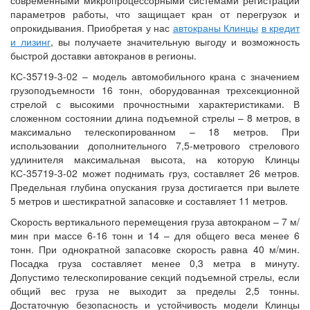
современными микропроцессорными системами регистрации
параметров работы, что защищает кран от перегрузок и
опрокидывания. Приобретая у нас
автокраны Клинцы
в кредит
и лизинг
, вы получаете значительную выгоду и возможность
быстрой доставки автокранов в регионы.
КС-35719-3-02 – модель автомобильного крана с значением
грузоподъемности 16 тонн, оборудованная трехсекционной
стрелой с высокими прочностными характеристиками. В
сложенном состоянии длина подъемной стрелы – 8 метров, в
максимально телескопированном – 18 метров. При
использовании дополнительного 7,5-метрового стрелового
удлинителя максимальная высота, на которую Клинцы
КС-35719-3-02 может поднимать груз, составляет 26 метров.
Предельная глубина опускания груза достигается при вылете
5 метров и шестикратной запасовке и составляет 11 метров.
Скорость вертикального перемещения груза автокраном – 7 м/
мин при массе 6-16 тонн и 14 – для общего веса менее 6
тонн. При однократной запасовке скорость равна 40 м/мин.
Посадка груза составляет менее 0,3 метра в минуту.
Допустимо телескопирование секций подъемной стрелы, если
общий вес груза не выходит за пределы 2,5 тонны.
Достаточную безопасность и устойчивость модели Клинцы