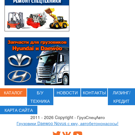
КАТАЛОГ
Б/У
НОВОСТИ
КОНТАКТЫ
ЛИЗИНГ/
ТЕХНИКА
КРЕДИТ
КАРТА САЙТА
2011 - 2026 Copyright - ГрузСпецАвто
Грузовики Daewoo Novus с кму, автобетононасосы!