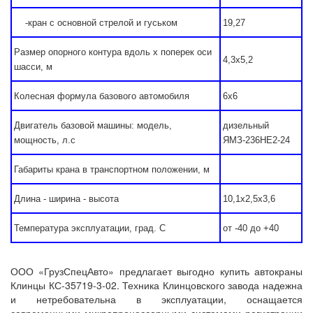
-кран с основной стрелой и гуськом
19,27
Размер опорного контура вдоль х поперек оси
4,3х5,2
шасси, м
Колесная формула базового автомобиля
6х6
Двигатель базовой машины: модель,
дизельный
мощность, л.с
ЯМЗ-236НЕ2-2
4
Габариты крана в транспортном положении, м
Длина - ширина - высота
10,1х2,5х3,6
Температура эксплуатации, град. С
от -40 до +40
ООО «ГрузСпецАвто» предлагает выгодно купить автокраны
Клинцы КС-35719-3-02. Техника Клинцовского завода надежна
и нетребовательна в эксплуатации, оснащается