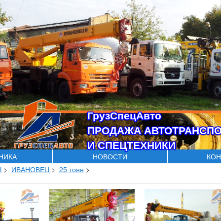
ГрузСпецАвто
ПРОДАЖА АВТОТРАНСП
И СПЕЦТЕХНИКИ
ХНИКА
НОВОСТИ
КОН
Ы
>
ИВАНОВЕЦ
>
25 тонн
>