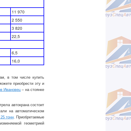
11 970
2 550
3 820
22,5
6,5
16,0
ам, в том числе купить
можете приобрести эту и
ов Ивановец
– на стоянке
рела автокрана состоит
тали на автоматическом
25 тонн
. Приобретаемые
изменяемой геометрией