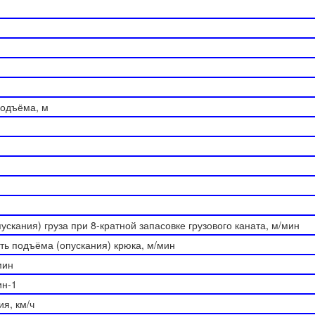
одъёма, м
ускания) груза при 8-кратной запасовке грузового каната, м/мин
ть подъёма (опускания) крюка, м/мин
мин
ин-1
я, км/ч