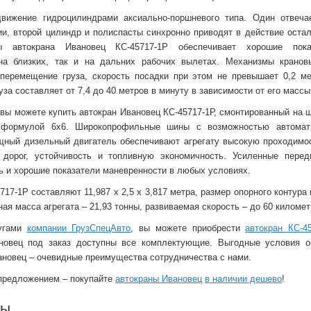
вижение гидроцилиндрами аксиально-поршневого типа. Один отвеча
и, второй цилиндр и полиспасты синхронно приводят в действие оста
 автокрана Ивановец КС-45717-1Р обеспечивает хорошие пок
 на близких, так и на дальних рабочих вылетах. Механизмы кранов
перемещение груза, скорость посадки при этом не превышает 0,2 ме
уза составляет от 7,4 до 40 метров в минуту в зависимости от его массы
вы можете купить автокран Ивановец КС-45717-1Р, смонтированный на 
 формулой 6
x
6. Широкопрофильные шины с возможностью автомати
щный дизельный двигатель обеспечивают агрегату высокую проходимо
 дорог, устойчивость и топливную экономичность. Усиленные перед
 и хорошие показатели маневренности в любых условиях.
717-1Р составляют 11,987
x
2,5
x
3,817 метра, размер опорного контура 
ая масса агрегата – 21,93 тонны, развиваемая скорость – до 60 километ
лугами
компании ГрузСпецАвто
, вы можете приобрести
автокран КС-4
новец под заказ доступны все комплектующие. Выгодные условия о
ановец – очевидные преимущества сотрудничества с нами.
предложением – покупайте
автокраны Ивановец
в наличии дешево
!
ры