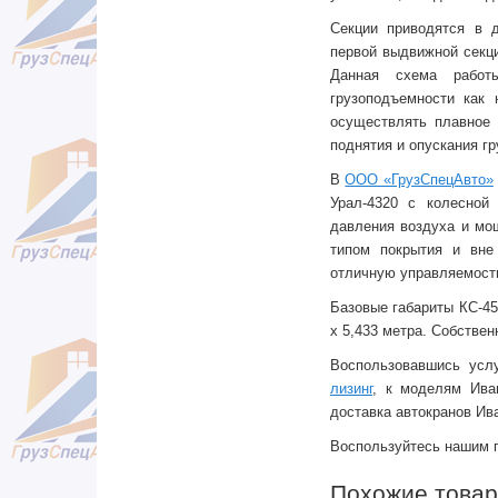
Секции приводятся в д
первой выдвижной секци
Данная схема работы
грузоподъемности как
осуществлять плавное 
поднятия и опускания гр
В
ООО «ГрузСпецАвто»
Урал-4320 с колесной
давления воздуха и мо
типом покрытия и вне
отличную управляемость
Базовые габариты КС-45
x
5,433 метра. Собственн
Воспользовавшись ус
лизинг
, к моделям Ива
доставка автокранов Ив
Воспользуйтесь нашим 
Похожие това