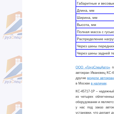
Габаритные и весовы
Длина, мм
Ширина, мм
Высота, мм
Полная масса с гусько
Распределение нагруз
Через шины передних 
Через шины задней те
ООО «ГрузСпецАвто»
пр
автокран Ивановец КС-4
другие
модели автокран
в Москве
в наличии
.
КС-45717-1Р – надежны
из четырех облегченны
оборудовании и являетс
у нас под заказ авто
установки, что делает 