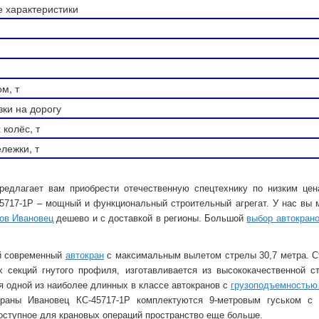
е характеристики
м, т
ки на дорогу
колёс, т
лежки, т
едлагает вам приобрести отечественную спецтехнику по низким цен
5717-1Р – мощный и функциональный строительный агрегат. У нас вы 
ов Ивановец
дешево и с доставкой в регионы. Большой
выбор автокран
й современный
автокран
с максимальным вылетом стрелы 30,7 метра. Ст
х секций гнутого профиля, изготавливается из высококачественной с
я одной из наиболее длинных в классе автокранов с
грузоподъемностью 
краны Ивановец КС-45717-1Р комплектуются 9-метровым гуськом с 
доступное для крановых операций пространство еще больше.