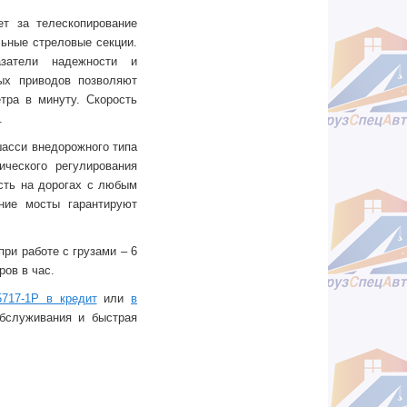
ет за телескопирование
льные стреловые секции.
азатели надежности и
ых приводов позволяют
тра в минуту. Скорость
.
шасси внедорожного типа
ческого регулирования
сть на дорогах с любым
ние мосты гарантируют
при работе с грузами – 6
ров в час.
5717-1Р в кредит
или
в
бслуживания и быстрая