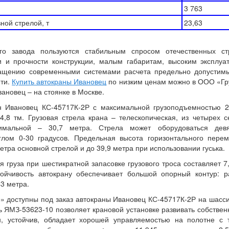
3 763
ной стрелой, т
23,63
ого завода пользуются стабильным спросом отечественных ст
и и прочности конструкции, малым габаритам, высоким эксплу
нащению современными системами расчета предельно допустимы
яти.
Купить автокраны Ивановец
по низким ценам можно в ООО «Гр
ановец – на стоянке в Москве.
н Ивановец КС-45717К-2Р с максимальной грузоподъемностью 
,8 тм. Грузовая стрела крана – телескопическая, из четырех 
мальной – 30,7 метра. Стрела может оборудоваться девя
глом 0-30 градусов. Предельная высота горизонтального пере
етра основной стрелой и до 39,9 метра при использовании гуська.
 груза при шестикратной запасовке грузового троса составляет 7,
тойчивость автокрану обеспечивает большой опорный контур: р
43 метра.
 доступны под заказ автокраны Ивановец КС-45717К-2Р на шасс
ь ЯМЗ-53623-10 позволяет крановой установке развивать собственн
н, устойчив, обладает хорошей управляемостью на полотне с