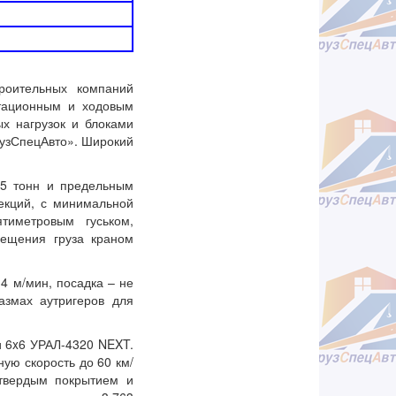
роительных компаний
атационным и ходовым
х нагрузок и блоками
узСпецАвто». Широкий
25 тонн и предельным
секций, с минимальной
тиметровым гуськом,
мещения груза краном
4 м/мин, посадка – не
азмах аутригеров для
и 6x6 УРАЛ-4320 NEXT.
ую скорость до 60 км/
 твердым покрытием и