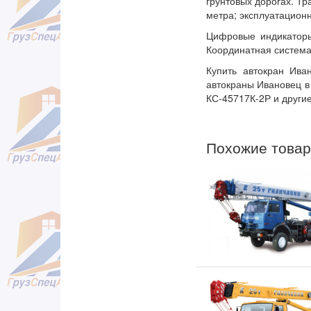
грунтовых дорогах. Тр
метра; эксплуатационн
Цифровые индикаторы
Координатная система
Купить автокран Ив
автокраны Ивановец в 
КС-45717К-2Р и други
Похожие това