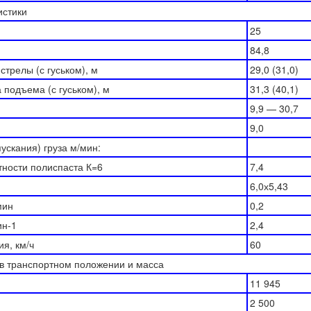
истики
25
84,8
трелы (с гуськом), м
29,0 (31,0)
подъема (с гуськом), м
31,3 (40,1)
9,9 — 30,7
9,0
ускания) груза м/мин:
тности полиспаста К=6
7,4
6,0х5,43
мин
0,2
ин-1
2,4
я, км/ч
60
в транспортном положении и масса
11 945
2 500