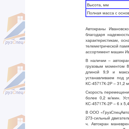
Высота, мм
Полная масса с основ
Автокраны Ивановск
благодаря надежност
характеристикам, ос
телеметрической пам
ассортимент машин Ив
В наличии – автокра
грузовым моментом 84
длиной 9,9 и макси
устанавливаем под у
КС-45717К-2Р – 31,2 м
Скорость перемещения
более 0,2 м/мин. Ус
КС-45717К-2Р – 6 x 5,
В ООО «ГрузСпецАвто»
273-сильный двигател
ч. Автокран маневре