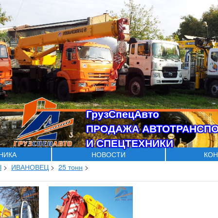
ГрузСпецАвто
ПРОДАЖА АВТОТРАНСП
И СПЕЦТЕХНИКИ
ХНИКА
НОВОСТИ
КОН
Ы
>
ИВАНОВЕЦ
>
25 тонн
>