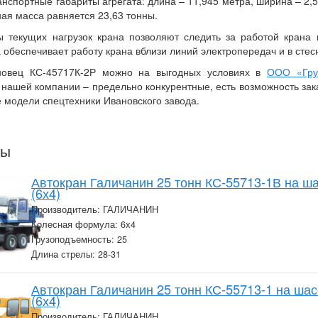
анспортные габариты агрегата: длина – 11,945 метра, ширина – 2,5
ая масса равняется 23,63 тонны.
 текущих нагрузок крана позволяют следить за работой крана 
 обеспечивает работу крана вблизи линий электропередач и в стес
ановец КС-45717К-2Р можно на выгодных условиях в
ООО «Гру
нашей компании – предельно конкурентные, есть возможность зака
е модели спецтехники Ивановского завода.
ры
Автокран Галичанин 25 тонн КС-55713-1В на 
(6х4)
Производитель: ГАЛИЧАНИН
Колесная формула: 6х4
Грузоподъемность: 25
Длина стрелы: 28-31
Автокран Галичанин 25 тонн КС-55713-1 на ша
(6х4)
Производитель: ГАЛИЧАНИН