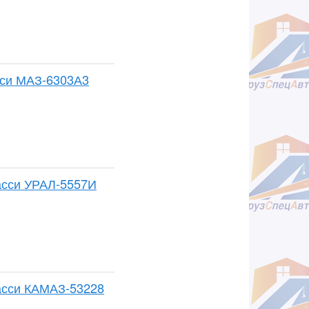
сси МАЗ-6303А3
асси УРАЛ-5557И
шасси КАМАЗ-53228