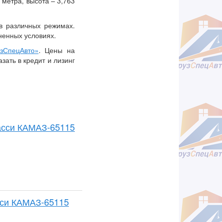
 метра, высота – 3,763
в различных режимах.
ненных условиях.
зСпецАвто»
. Цены на
зать в кредит и лизинг
шасси КАМАЗ-65115
сси КАМАЗ-65115