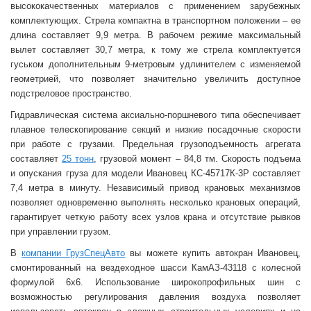
высококачественных материалов с применением зарубежных
комплектующих. Стрела компактна в транспортном положении – ее
длина составляет 9,9 метра. В рабочем режиме максимальный
вылет составляет 30,7 метра, к тому же стрела комплектуется
гуськом дополнительным 9-метровым удлинителем с изменяемой
геометрией, что позволяет значительно увеличить доступное
подстреловое пространство.
Гидравлическая система аксиально-поршневого типа обеспечивает
плавное телескопирование секций и низкие посадочные скорости
при работе с грузами. Предельная грузоподъемность агрегата
составляет
25 тонн
, грузовой момент – 84,8 тм. Скорость подъема
и опускания груза для модели Ивановец КС-45717К-3Р составляет
7,4 метра в минуту. Независимый привод крановых механизмов
позволяет одновременно выполнять несколько крановых операций,
гарантирует четкую работу всех узлов крана и отсутствие рывков
при управлении грузом.
В
компании ГрузСпецАвто
вы можете купить автокран Ивановец,
смонтированный на вездеходное шасси КамАЗ-43118 с колесной
формулой 6x6. Использование широкопрофильных шин с
возможностью регулирования давления воздуха позволяет