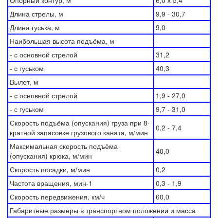
Опорный контур, м
6,0 х 5,4
Длина стрелы, м
9,9 - 30,7
Длина гуська, м
9,0
Наибольшая высота подъёма, м
- с основной стрелой
31,2
- с гуськом
40,3
Вылет, м
- с основной стрелой
1,9 - 27,0
- с гуськом
9,7 - 31,0
Скорость подъёма (опускания) груза при 8-
0,2 - 7,4
кратной запасовке грузового каната, м/мин
Максимальная скорость подъёма
40,0
(опускания) крюка, м/мин
Скорость посадки, м/мин
0,2
Частота вращения, мин-1
0,3 - 1,9
Скорость передвижения, км/ч
60,0
Габаритные размеры в транспортном положении и масса