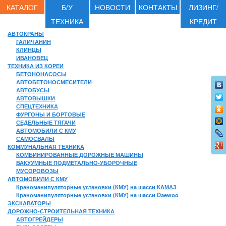
КАТАЛОГ
Б/У
НОВОСТИ
КОНТАКТЫ
ЛИЗИНГ/
ТЕХНИКА
КРЕДИТ
АВТОКРАНЫ
ГАЛИЧАНИН
КЛИНЦЫ
ИВАНОВЕЦ
ТЕХНИКА ИЗ КОРЕИ
БЕТОНОНАСОСЫ
АВТОБЕТОНОСМЕСИТЕЛИ
АВТОБУСЫ
АВТОВЫШКИ
СПЕЦТЕХНИКА
ФУРГОНЫ И БОРТОВЫЕ
СЕДЕЛЬНЫЕ ТЯГАЧИ
АВТОМОБИЛИ С КМУ
САМОСВАЛЫ
КОММУНАЛЬНАЯ ТЕХНИКА
КОМБИНИРОВАННЫЕ ДОРОЖНЫЕ МАШИНЫ
ВАКУУМНЫЕ ПОДМЕТАЛЬНО-УБОРОЧНЫЕ
МУСОРОВОЗЫ
АВТОМОБИЛИ С КМУ
Краноманипуляторные установки (КМУ) на шасси КАМАЗ
Краноманипуляторные установки (КМУ) на шасси Daewoo
ЭКСКАВАТОРЫ
ДОРОЖНО-СТРОИТЕЛЬНАЯ ТЕХНИКА
АВТОГРЕЙДЕРЫ