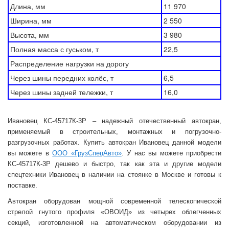
Длина, мм
11 970
Ширина, мм
2 550
Высота, мм
3 980
Полная масса с гуськом, т
22,5
Распределение нагрузки на дорогу
Через шины передних колёс, т
6,5
Через шины задней тележки, т
16,0
Ивановец КС-45717К-3Р – надежный отечественный автокран,
применяемый в строительных, монтажных и погрузочно-
разгрузочных работах. Купить автокран Ивановец данной модели
вы можете в
ООО «ГрузСпецАвто»
. У нас вы можете приобрести
КС-45717К-3Р дешево и быстро, так как эта и другие модели
спецтехники Ивановец в наличии на стоянке в Москве и готовы к
поставке.
Автокран оборудован мощной современной телескопической
стрелой гнутого профиля «ОВОИД» из четырех облегченных
секций, изготовленной на автоматическом оборудовании из