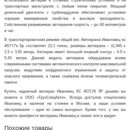
использовать автокран в сложных строительных условиях и на
транспортных магистралях с любым типом покрытия. Мощный
дизельный двигатель с турбонаддувом обеспечивает установке
хорошие маневренные свойства и высокую проходимость.
Собственная развиваемая автокраном скорость – до 60 километров
в час.
Автокрана Ивановец кс
В транспортировочном режиме общий вес
45717к 3р
составляет 22,1 тонны, размеры автокрана – 11,945 x
2,5
x
3,91 метра. Автокран имеет большой опорный контур – 6.0
x
5,43 метра. Данная модель автокрана оборудована всеми
современными системами автоматического контроля максимальной
нагрузки, модулями координатного ограничения и защиты от
опасного напряжения, а также снабжена блоком телеметрической
памяти.
Купить надежный автокран Ивановец КС 45717К 3Р дешево вы
можете в ООО «ГрузСпецАвто». Всегда доступна спецтехника
Ивановец в наличии на стоянке в Москве, а наши условия
обслуживания – одни из самых выгодных. Кроме того, у нас вы
можете приобрести автокраны Ивановец в лизинг или в кредит.
Похожие товары